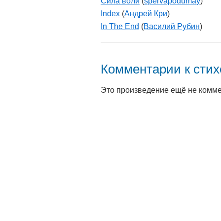
Сила воли
(
spervapodumay
)
Index
(
Андрей Кри
)
In The End
(
Василий Рубин
)
Комментарии к сти
Это произведение ещё не комм