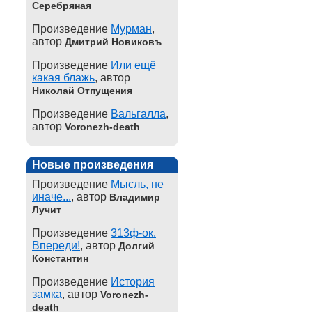
Серебряная
Произведение
Мурман
,
автор
Дмитрий Новиковъ
Произведение
Или ещё
какая блажь
, автор
Николай Отпущения
Произведение
Вальгалла
,
автор
Voronezh-death
Новые произведения
Произведение
Мысль, не
иначе...
, автор
Владимир
Лучит
Произведение
313ф-ок.
Впереди!
, автор
Долгий
Константин
Произведение
История
замка
, автор
Voronezh-
death