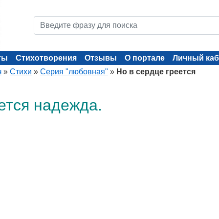
ты
Стихотворения
Отзывы
О портале
Личный каб
ч
»
Стихи
»
Серия "любовная"
»
Но в сердце греется
ется надежда.