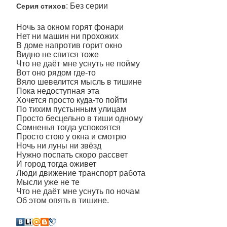
: Без серии
Серия стихов
Ночь за окном горят фонари
Нет ни машин ни прохожих
В доме напротив горит окно
Видно не спится тоже
Что не даёт мне уснуть не пойму
Вот оно рядом где-то
Вяло шевелится мысль в тишине
Пока недоступная эта
Хочется просто куда-то пойти
По тихим пустынным улицам
Просто бесцельно в тиши одному
Сомненья тогда успокоятся
Просто стою у окна и смотрю
Ночь ни луны ни звёзд
Нужно поспать скоро рассвет
И город тогда оживет
Люди движение транспорт работа
Мысли уже не те
Что не даёт мне уснуть по ночам
Об этом опять в тишине.