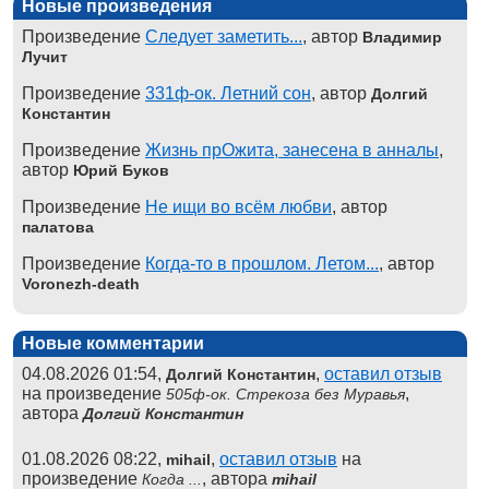
Новые произведения
Произведение
Следует заметить...
, автор
Владимир
Лучит
Произведение
331ф-ок. Летний сон
, автор
Долгий
Константин
Произведение
Жизнь прОжита, занесена в анналы
,
автор
Юрий Буков
Произведение
Не ищи во всём любви
, автор
палатова
Произведение
Когда-то в прошлом. Летом...
, автор
Voronezh-death
Новые комментарии
04.08.2026 01:54,
,
оставил отзыв
Долгий Константин
на произведение
,
505ф-ок. Стрекоза без Муравья
автора
Долгий Константин
01.08.2026 08:22,
,
оставил отзыв
на
mihail
произведение
, автора
Когда ...
mihail