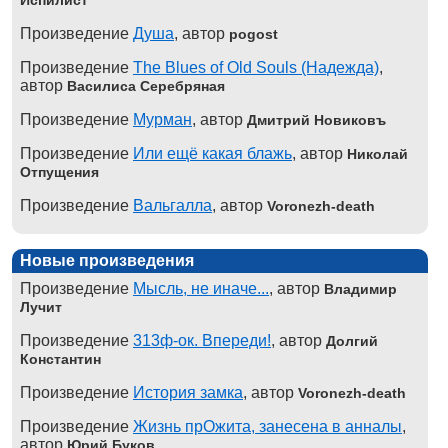
Произведение
Душа
, автор
pogost
Произведение
The Blues of Old Souls (Надежда)
,
автор
Василиса Серебряная
Произведение
Мурман
, автор
Дмитрий Новиковъ
Произведение
Или ещё какая блажь
, автор
Николай
Отпущения
Произведение
Вальгалла
, автор
Voronezh-death
Новые произведения
Произведение
Мысль, не иначе...
, автор
Владимир
Лучит
Произведение
313ф-ок. Впереди!
, автор
Долгий
Константин
Произведение
История замка
, автор
Voronezh-death
Произведение
Жизнь прОжита, занесена в анналы
,
автор
Юрий Буков