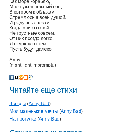
Как море кораблю,
Мне нужен нежный сон,
В котором к облакам
Стремлюсь я всей душой,
И радуюсь слезам,
Когда они со мной,
Не грустные совсем,
От них всегда легко,
Я отдохну от тем,
Пусть будут далеко.
--
Anny
(night light impromptu)
Читайте еще стихи
Звёзды
(
Anny Bad
)
Мои маленькие мечты
(
Anny Bad
)
На прогулке
(
Anny Bad
)