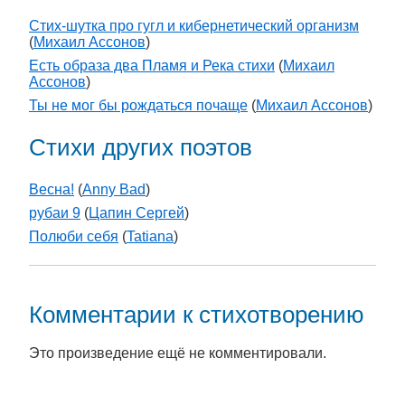
Стих-шутка про гугл и кибернетический организм
(
Михаил Ассонов
)
Есть образа два Пламя и Река стихи
(
Михаил
Ассонов
)
Ты не мог бы рождаться почаще
(
Михаил Ассонов
)
Стихи других поэтов
Весна!
(
Anny Bad
)
рубаи 9
(
Цапин Сергей
)
Полюби себя
(
Tatiana
)
Комментарии к стихотворению
Это произведение ещё не комментировали.