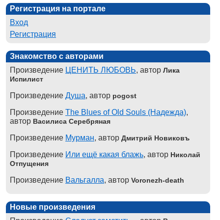
Регистрация на портале
Вход
Регистрация
Знакомство с авторами
Произведение
ЦЕНИТЬ ЛЮБОВЬ
, автор
Лика
Испилист
Произведение
Душа
, автор
pogost
Произведение
The Blues of Old Souls (Надежда)
,
автор
Василиса Серебряная
Произведение
Мурман
, автор
Дмитрий Новиковъ
Произведение
Или ещё какая блажь
, автор
Николай
Отпущения
Произведение
Вальгалла
, автор
Voronezh-death
Новые произведения