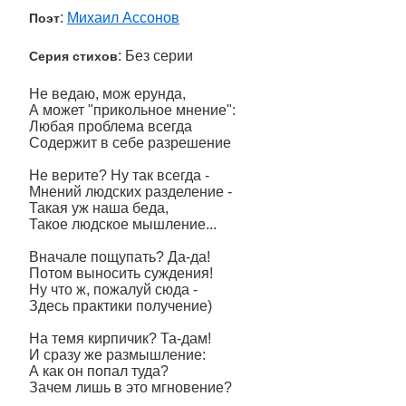
:
Михаил Ассонов
Поэт
: Без серии
Серия стихов
Не ведаю, мож ерунда,
А может "прикольное мнение":
Любая проблема всегда
Содержит в себе разрешение
Не верите? Ну так всегда -
Мнений людских разделение -
Такая уж наша беда,
Такое людское мышление...
Вначале пощупать? Да-да!
Потом выносить суждения!
Ну что ж, пожалуй сюда -
Здесь практики получение)
На темя кирпичик? Та-дам!
И сразу же размышление:
А как он попал туда?
Зачем лишь в это мгновение?