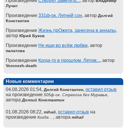
Произведение
Следует заметить...
, автор
Владимир
Лучит
Произведение
331ф-ок. Летний сон
, автор
Долгий
Константин
Произведение
Жизнь прОжита, занесена в анналы
,
автор
Юрий Буков
Произведение
Не ищи во всём любви
, автор
палатова
Произведение
Когда-то в прошлом. Летом...
, автор
Voronezh-death
Новые комментарии
04.08.2026 01:54,
,
оставил отзыв
Долгий Константин
на произведение
,
505ф-ок. Стрекоза без Муравья
автора
Долгий Константин
01.08.2026 08:22,
,
оставил отзыв
на
mihail
произведение
, автора
Когда ...
mihail