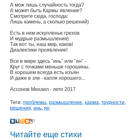
А мож лишь случайность тогда?
А может быть Кармы явление?
Смотрите сюда, господа:
Лишь камень, а сколько решений)
Есть в нем искупленье грехов
И мудрые размышления)
Так вот ты, наш мир, каков!
Диалектики проявление!
Все в мире здесь "инь" или "ян" -
Круг с точками меньше горошины.
В хорошем всегда есть изъян
И даже в зле - капля хорошего...
Ассонов Михаил - лето 2017
Теги:
проблемы
,
размышление
,
карма
,
трудности
,
решения
,
инь
,
ян
Читайте еще стихи