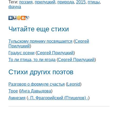
Теги:
поэзия
,
прилуцкий
,
природа
,
2015
,
птицы
,
фауна
Читайте еще стихи
Тульскому прянику посвящается
(
Сергей
Прилуцкий
)
Градус осени
(
Сергей Прилуцкий
)
То ли птица, то ли ягода
(
Сергей Прилуцкий
)
Стихи других поэтов
Разговор о формуле счастья
(
Leonid
)
Трое
(
Инга Давыдова
)
Амнезия
(
- П. Фрагорийский (Птицелов) -
)