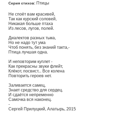
: Птицы
Серия стихов
Не споёт вам красивей,
Так как курский соловей,
Никакая больше птаха
Из лесов, лугов, полей.
Диалектов разных тьма,
Но не надо тут ума
Чтоб понять, без знаний такта,-
Птица лучшая одна.
И неповторим куплет -
Как прекрасны звуки флейт,
Клёкот, посвист... Все колена
Повторить героев нет.
Заливается самец,
Знает средство для сердец.
И сдаётся непременно
Самочка вся наконец.
-
Сергей Прилуцкий, Алатырь, 2015