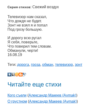
: Свежий воздух
Серия стихов
Телевизор нам сказал,
Что дождя не будет.
Зонт не взял я и попал
Под грозу большую.
И дорогу всю ругал
Я себя, поверьте,
Что поверил тем словам.
Обманули, черти!
16.08.19
Теги:
дорога
,
гроза
,
обман
,
телевизор
,
зонт
Читайте еще стихи
Кого съели
(
Александр Макеев (Avmak)
)
О грустном
(
Александр Макеев (Avmak)
)