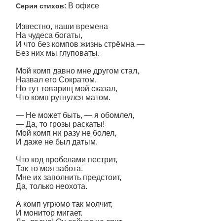
: В офисе
Серия стихов
Известно, наши времена
На чудеса богаты,
И что без компов жизнь стрёмна —
Без них мы глуповаты.
Мой комп давно мне другом стал,
Назвал его Сократом.
Но тут товарищ мой сказал,
Что комп ругнулся матом.
— Не может быть, — я обомлел,
— Да, то грозы раскаты!
Мой комп ни разу не болел,
И даже не был датым.
Что код пробелами пестрит,
Так то моя забота.
Мне их заполнить предстоит,
Да, только неохота.
А комп угрюмо так молчит,
И монитор мигает.