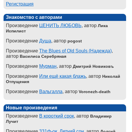
Регистрация
Знакомство с авторами
Произведение
ЦЕНИТЬ ЛЮБОВЬ
, автор
Лика
Испилист
Произведение
Душа
, автор
pogost
Произведение
The Blues of Old Souls (Надежда)
,
автор
Василиса Серебряная
Произведение
Мурман
, автор
Дмитрий Новиковъ
Произведение
Или ещё какая блажь
, автор
Николай
Отпущения
Произведение
Вальгалла
, автор
Voronezh-death
Новые произведения
Произведение
В короткий срок
, автор
Владимир
Лучит
Произведение
331ф-ок. Летний сон
, автор
Долгий