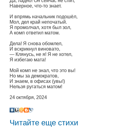
Да, ладно! Он сейчас не спит,
Наверное, что-то знает.
И впрямь начальник подошёл,
Мол, дел край непочатый.
Я промолчал, хотя был зол,
А комп ответил матом.
Дела! Я снова обомлел,
И вскрикнул виновато,
— Клянусь, не я! Я не хотел,
Я избегаю мата!
Мой комп не знал, что это вы!
Но мы за демократов,
И знаем, в офисах (увы!)
Нельзя ругаться матом!
24 октября, 2024
Читайте еще стихи