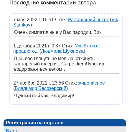
Последние комментарии автора
7 мая 2022 г. 16:51 Стих:
Растаявший песок
(
Vik
Starikov
)
Очень симпатичные у Вас пародии, Вик!
1 декабря 2021 г. 0:37 Стих:
Улыбка из
прошлого...
(
Людмила Шуюпова
)
В былое глянуть не мельча, откинуть
застарелый флёр и... Carpe diem! Бросив
вздор заняться делом…
27 ноября 2021 г. 23:56 Стих:
живописное
(
Владимир Белозерский
)
Чудный пейзаж, Владимир!
Регистрация на портале
Вход