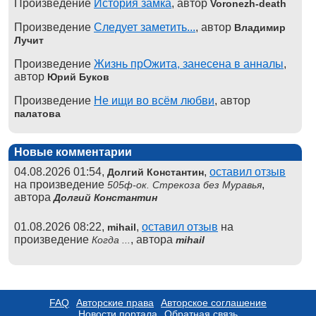
Произведение
История замка
, автор
Voronezh-death
Произведение
Следует заметить...
, автор
Владимир
Лучит
Произведение
Жизнь прОжита, занесена в анналы
,
автор
Юрий Буков
Произведение
Не ищи во всём любви
, автор
палатова
Новые комментарии
04.08.2026 01:54,
,
оставил отзыв
Долгий Константин
на произведение
,
505ф-ок. Стрекоза без Муравья
автора
Долгий Константин
01.08.2026 08:22,
,
оставил отзыв
на
mihail
произведение
, автора
Когда ...
mihail
FAQ
Авторские права
Авторское соглашение
Новости портала
Обратная связь