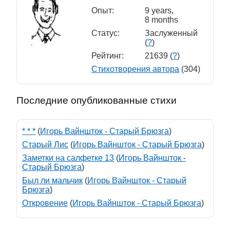
Опыт:
9 years,
8 months
Статус:
Заслуженный
(
?
)
Рейтинг:
21639 (
?
)
Стихотворения автора
(304)
Последние опубликованные стихи
* * *
(
Игорь Вайншток - Старый Брюзга
)
Старый Лис
(
Игорь Вайншток - Старый Брюзга
)
Заметки на салфетке 13
(
Игорь Вайншток -
Старый Брюзга
)
Был ли мальчик
(
Игорь Вайншток - Старый
Брюзга
)
Откровение
(
Игорь Вайншток - Старый Брюзга
)