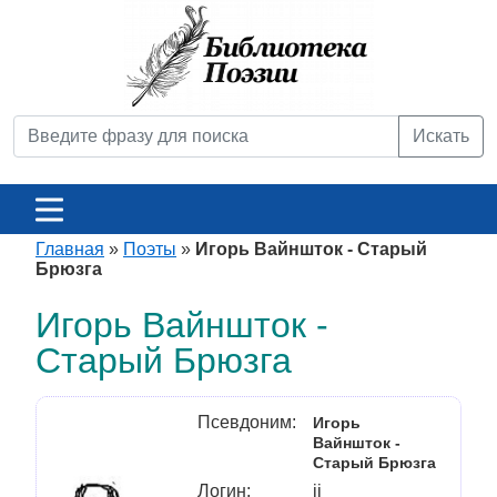
Искать
Главная
»
Поэты
»
Игорь Вайншток - Старый
Брюзга
Игорь Вайншток -
Старый Брюзга
Псевдоним:
Игорь
Вайншток -
Старый Брюзга
Логин:
ii