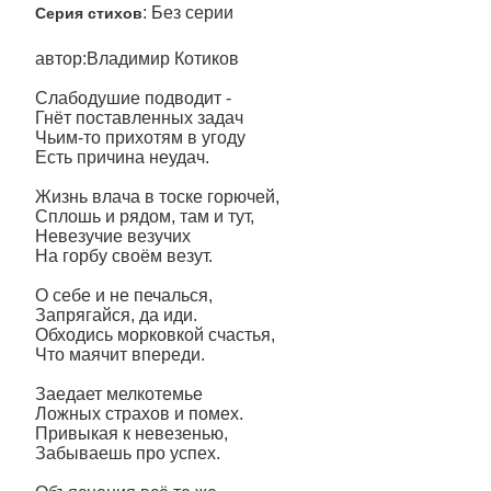
: Без серии
Серия стихов
автор:Владимир Котиков
Слабодушие подводит -
Гнёт поставленных задач
Чьим-то прихотям в угоду
Есть причина неудач.
Жизнь влача в тоске горючей,
Сплошь и рядом, там и тут,
Невезучие везучих
На горбу своём везут.
О себе и не печалься,
Запрягайся, да иди.
Обходись морковкой счастья,
Что маячит впереди.
Заедает мелкотемье
Ложных страхов и помех.
Привыкая к невезенью,
Забываешь про успех.