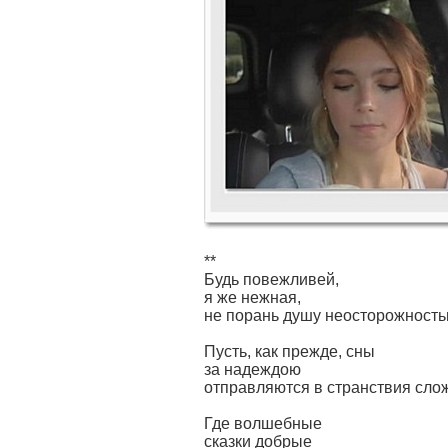
**
Будь повежливей,
я же нежная,
не порань душу неосторожность
Пусть, как прежде, сны
за надеждою
отправляются в странствия сло
Где волшебные
сказки добрые