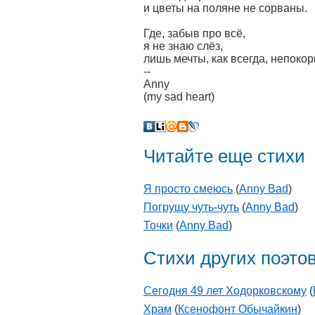
и цветы на поляне не сорваны.
Где, забыв про всё,
я не знаю слёз,
лишь мечты, как всегда, непоко
--
Anny
(my sad heart)
Читайте еще стихи
Я просто смеюсь
(
Anny Bad
)
Погрущу чуть-чуть
(
Anny Bad
)
Точки
(
Anny Bad
)
Стихи других поэто
Сегодня 49 лет Ходорковскому
(
Храм
(
Ксенофонт Обычайкин
)