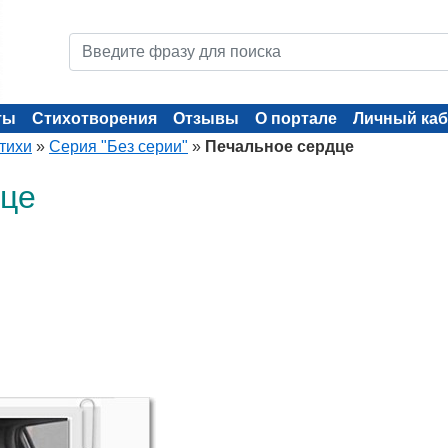
ты
Стихотворения
Отзывы
О портале
Личный каб
тихи
»
Серия "Без серии"
»
Печальное сердце
дце