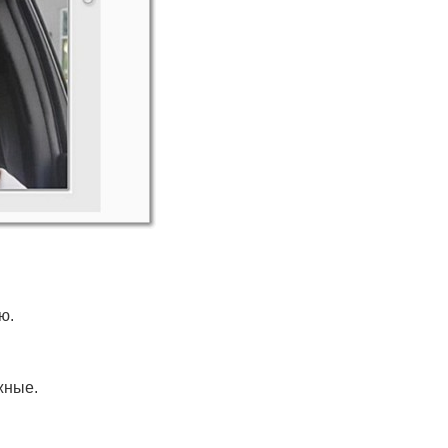
ю.
жные.