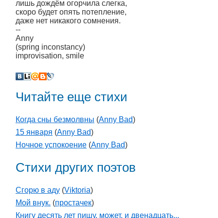
лишь дождём огорчила слегка,
скоро будет опять потепление,
даже нет никакого сомнения.
--
Anny
(spring inconstancy)
improvisation, smile
Читайте еще стихи
Когда сны безмолвны
(
Anny Bad
)
15 января
(
Anny Bad
)
Ночное успокоение
(
Anny Bad
)
Стихи других поэтов
Сгорю в аду
(
Viktoria
)
Мой внук.
(
простачек
)
Книгу десять лет пишу, может, и двенадцать...