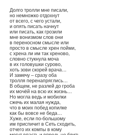
Долго тролли мне писали,
но немножко отдохнут
от всего, с чего устали,
и опять писать начнут
или писать, как грозили
мне вонизмом слов они
в переносном смысле или
просто в смысле хрен пойми,
с хрена ли им так хреново,
словно стукнула моча
в их головушки сурово,
хоть зови скорей врача…
И замечу – сразу оба
тролля перенапряглись…
В общем, не разлей до гроба
их мочёй на всю их жизнь…
Но могла ведь и мобилки
сжечь их малая нужда,
что в моих побед копилке
как бы вовсе не беда…
Хуже, если по-большому
им приспичит в Сеть сходить,
отчего их компы в кому
могут впасть и впредь не бдить…