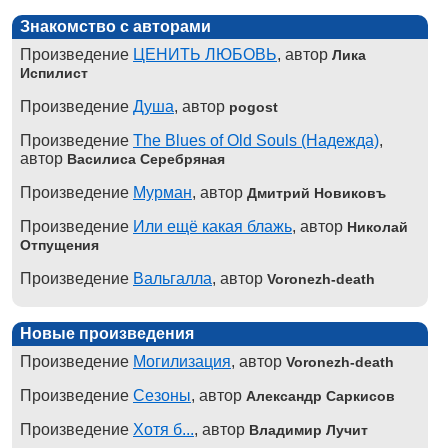
Знакомство с авторами
Произведение
ЦЕНИТЬ ЛЮБОВЬ
, автор
Лика
Испилист
Произведение
Душа
, автор
pogost
Произведение
The Blues of Old Souls (Надежда)
,
автор
Василиса Серебряная
Произведение
Мурман
, автор
Дмитрий Новиковъ
Произведение
Или ещё какая блажь
, автор
Николай
Отпущения
Произведение
Вальгалла
, автор
Voronezh-death
Новые произведения
Произведение
Могилизация
, автор
Voronezh-death
Произведение
Сезоны
, автор
Александр Саркисов
Произведение
Хотя б...
, автор
Владимир Лучит