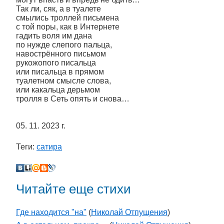
Так ли, сяк, а в туалете
смылись троллей письмена
с той поры, как в Интернете
гадить воля им дана
по нужде слепого пальца,
навострённого письмом
рукожопого писальца
или писальца в прямом
туалетном смысле слова,
или какальца дерьмом
тролля в Сеть опять и снова…
05. 11. 2023 г.
Теги:
сатира
Читайте еще стихи
Где находится "на"
(
Николай Отпущения
)