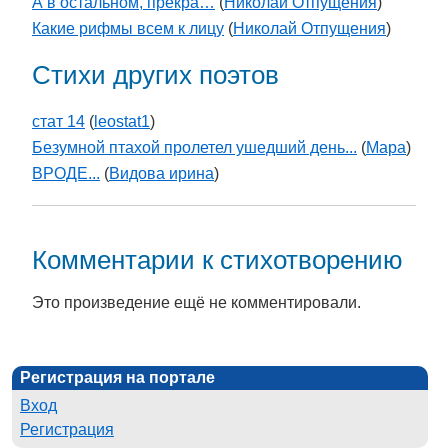
А в остальном, прекра…
(
Николай Отпущения
)
Какие рифмы всем к лицу
(
Николай Отпущения
)
Стихи других поэтов
стат 14
(
leostat1
)
Безумной птахой пролетел ушедший день...
(
Мара
)
ВРОДЕ...
(
Видова ирина
)
Комментарии к стихотворению
Это произведение ещё не комментировали.
Регистрация на портале
Вход
Регистрация