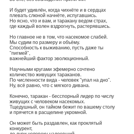
И будет удивлён, когда чихнёте и в сердцах
плевать слюной начнёте, испугавшись.
Но ясно, что и вам, и таракану ведом страх,
где каждый волен вздрогнуть, растерявшись.
Но главное не в том, что насекомое слабей.
Мы судим по размеру и объёму.
Способность к выживанию, пусть даже ты
"пигмей",
важнейший фактор эволюционный.
Научными кругами эфемерно сочтено
количество живущих тараканов.
По численности вида - человек "упал на дно".
Ну, всё равно, что с мягкого дивана.
Конечно, таракан - бесспорный лидер по числу
живущих с человеком насекомых.
Тщедушный, он тайком бежит по вашему столу
и прячется в расщелине укромной.
Он может быть раздавлен, как проклятый
конкурент,
до дури человеку надоевший.