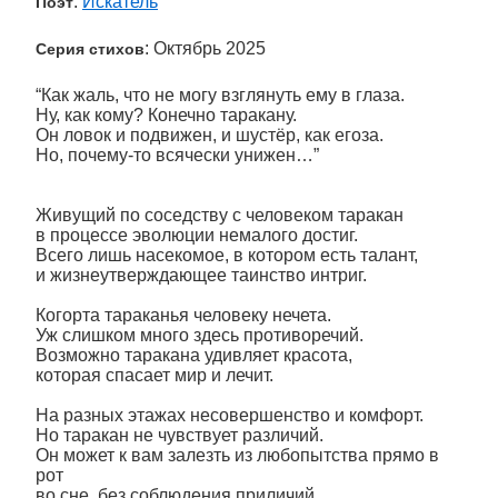
:
Искатель
Поэт
: Октябрь 2025
Серия стихов
“Как жаль, что не могу взглянуть ему в глаза.
Ну, как кому? Конечно таракану.
Он ловок и подвижен, и шустёр, как егоза.
Но, почему-то всячески унижен…”
Живущий по соседству с человеком таракан
в процессе эволюции немалого достиг.
Всего лишь насекомое, в котором есть талант,
и жизнеутверждающее таинство интриг.
Когорта тараканья человеку нечета.
Уж слишком много здесь противоречий.
Возможно таракана удивляет красота,
которая спасает мир и лечит.
На разных этажах несовершенство и комфорт.
Но таракан не чувствует различий.
Он может к вам залезть из любопытства прямо в
рот
во сне, без соблюдения приличий.