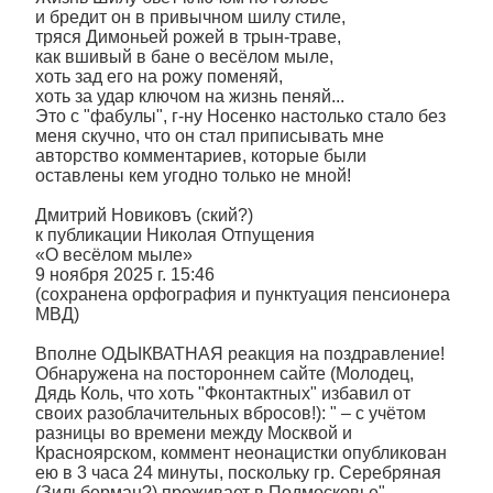
и бредит он в привычном шилу стиле,
тряся Димоньей рожей в трын-траве,
как вшивый в бане о весёлом мыле,
хоть зад его на рожу поменяй,
хоть за удар ключом на жизнь пеняй...
Это с "фабулы", г-ну Носенко настолько стало без
меня скучно, что он стал приписывать мне
авторство комментариев, которые были
оставлены кем угодно только не мной!
Дмитрий Новиковъ (ский?)
к публикации Николая Отпущения
«О весёлом мыле»
9 ноября 2025 г. 15:46
(сохранена орфография и пунктуация пенсионера
МВД)
Вполне ОДЫКВАТНАЯ реакция на поздравление!
Обнаружена на постороннем сайте (Молодец,
Дядь Коль, что хоть "Фконтактных" избавил от
своих разоблачительных вбросов!): " – с учётом
разницы во времени между Москвой и
Красноярском, коммент неонацистки опубликован
ею в 3 часа 24 минуты, поскольку гр. Серебряная
(Зильберман?) проживает в Подмосковье".