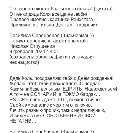
"Позорного жовто-блакытного флага" (Цитата)
Оттенки дядь Коля всегда не любил;
В запасе имелись картинки Рейхстага –
Прилично и стильно. Достал – подрочил.
Василиса Серебряная (Зильберман?)
к стихотворению «Так вот оно что!»
Николая Отпущения
9 февраля 2024 г. 4:01
(сохранена орфография и пунктуация
неонацистки)
Дядь Коль, поздравляю тебя с Днём рожденья!
Желаю, чтоб твой вдохновлялСО чердак
Каким-нибудь дельным, ЕДРИТЬ, Наважденьем!
А то – не СС*НАРИЙ, а ТОКМО бардак…
PS: СИЕ очень даже, ЁПТ, психопатично:
Свой самоанализ к чертям отключив,
Лечить разных-прочих, таких неприличных,
И видеть в них СОБСТВЕННЫЙ СВОЙ
НЕГАТИВ…
Василиса Серебряная (Зильберман?)