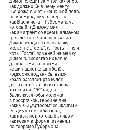
Димон следит за мной как опер,
как должно бывшему менту,
чья рожа льнёт к кошачьей попе,
воняя Бродским за версту,
как Василиска – Губерманом,
который и Димону мил
как эмигрант со всем шалманом
цахальско-нетаньяшных сил...
Димон уходит в несознанку;
мол, я не „Гость”, а „Гость” – не я,
хоть "Гостя" поменяй на мамку
Димона, сходство их кляня
да поясами часовыми
чеши нацистке шнобелёк,
когда она под как бы вымя
козла раззявит рта кулёк
да так, чтобы любая строчка
козла и на „VK” видна
была, как якобы молочка
с просрочкой, героине дна,
каким бы „Артосом” ссыкливым
её Димон не соблазнял,
как ивы лист, который сливам,
как козам в форме, изменял
по теореме Губермана,