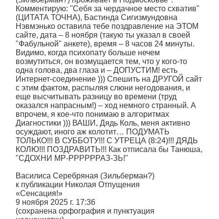
Комментирую: "Себя за чердачное место схватив"
(ЦИТАТА ТОЧНА), Бастинда Сигизмундовна
Нэвмэнько оставила тебе поздравление на ЭТОМ
сайте, дата – 8 ноября (такую ты указал в своей
"Фабульной" анкете), время – 8 часов 24 минуты.
Видимо, когда психопату больше нечем
возмутиться, он возмущается тем, что у кого-то
одна голова, два глаза и – ДОПУСТИМ! есть
Интернет-соединение ))) Спешить на ДРУГОЙ сайт
с этим фактом, распыляя слюни негодования, и
еще высчитывать разницу во времени (труд
оказался напрасным!) – ход немного странный. А
впрочем, я кое-что понимаю в алгоритмах
Диагностики ))) ВАШИ, Дядь Коль, меня активно
осуждают, иного аж колотит… ПОДУМАТЬ
ТОЛЬКО!!! В СУББОТУ!!! С УТРЕЦА (8:24)!!! ДЯДЬ
КОЛЮ!!! ПОЗДРАВИТЬ!!! Как отписала бы Танюша,
"СДОХНИ МР-РРРРРРАЗ-ЗЬ!"
Василиса Серебряная (Зильберман?)
к публикации Николая Отпущения
«Сенсация!»
9 ноября 2025 г. 17:36
(сохранена орфография и пунктуация