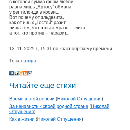
в которой сумма форм любви,
равна лишь „Артосу” обмана
у рептилоида в крови...
Вот почему от эльдезита,
как от иных „Гостей” разит
лишь тем, что только мразь – элита,
а тот, кто против – паразит...
12. 11. 2025 г., 15:31 по красноярскому времени.
Теги:
сатира
Читайте еще стихи
Время в этой версии
(
Николай Отпущения
)
За ненависть к своей родной стране
(
Николай
Отпущения
)
Как в жизни
(
Николай Отпущения
)