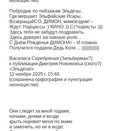
неонацистки)
Побродив по пейзажам Эльдезы,
Где мерцают Эльфийские Искры,
ВозвращайСО, ДИМОН, мимоездом! –
Ждут: Нарциссы :) КИНО :)) Сс*наристы :)))
Здесь тебя не забудут поздравить,
Здесь доверят заглавные роли…
С Днём Рожденья ДИМОНА! – И плавно
Получился подарок Дядь Коле… ))))))))))))
Василиса Серебряная (Зильберман?)
к публикации Дмитрия Новиковъа (ского?)
«Эльдеза!»
11 ноября 2025 г. 15:48
(сохранена орфография и пунктуация
неонацистки)
Они следят за мной годами,
ночами, днями и везде
крыть норовят меня по маме
и замочить, но не в воде: