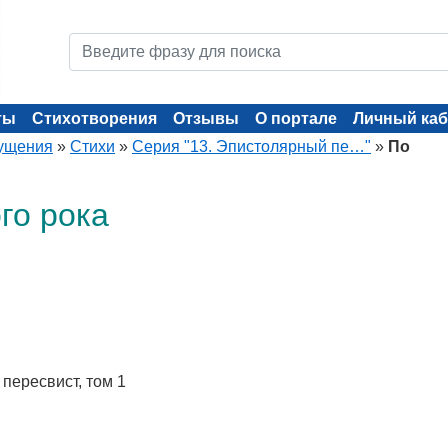
ты
Стихотворения
Отзывы
О портале
Личный каб
ущения
»
Стихи
»
Серия "13. Эпистолярный пе…"
»
По
го рока
 пересвист, том 1