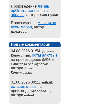
Произведение
Жизнь
прОжита, занесена в
анналы
, автор
Юрий Буков
Произведение
Не ищи во
всём любви
, автор
палатова
Новые комментарии
04.08.2026 01:54,
Долгий
,
оставил отзыв
Константин
на произведение
505ф-ок.
,
Стрекоза без Муравья
автора
Долгий
Константин
01.08.2026 08:22,
,
mihail
оставил отзыв
на
произведение
,
Когда ...
автора
mihail