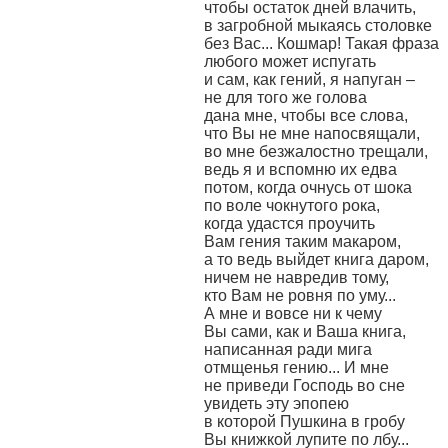
чтобы остаток дней влачить,
в загробной мыкаясь столовке
без Вас... Кошмар! Такая фраза
любого может испугать
и сам, как гений, я напуган –
не для того же голова
дана мне, чтобы все слова,
что Вы не мне напосвящали,
во мне безжалостно трещали,
ведь я и вспомню их едва
потом, когда очнусь от шока
по воле чокнутого рока,
когда удастся проучить
Вам гения таким макаром,
а то ведь выйдет книга даром,
ничем не навредив тому,
кто Вам не ровня по уму...
А мне и вовсе ни к чему
Вы сами, как и Ваша книга,
написанная ради мига
отмщенья гению... И мне
не приведи Господь во сне
увидеть эту эпопею
в которой Пушкина в гробу
Вы книжкой лупите по лбу...