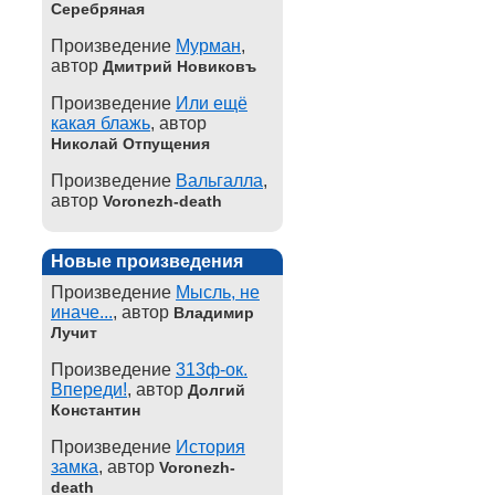
Серебряная
Произведение
Мурман
,
автор
Дмитрий Новиковъ
Произведение
Или ещё
какая блажь
, автор
Николай Отпущения
Произведение
Вальгалла
,
автор
Voronezh-death
Новые произведения
Произведение
Мысль, не
иначе...
, автор
Владимир
Лучит
Произведение
313ф-ок.
Впереди!
, автор
Долгий
Константин
Произведение
История
замка
, автор
Voronezh-
death