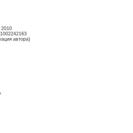
 2010
11002242163
уация автора)
ь