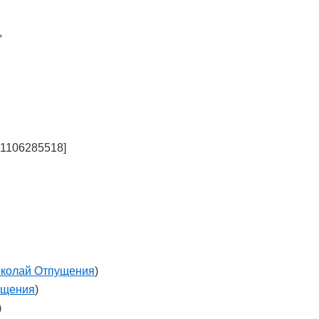
,
11106285518]
колай Отпущения
)
ущения
)
)