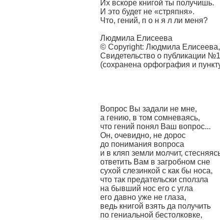
Их вскоре книгой ты получишь.
И это будет не «стряпня».
Что, гений, п о н я л ли меня?
Людмила Елисеева
© Copyright: Людмила Елисеева,
Свидетельство о публикации №
(сохранена орфография и пункт
Вопрос Вы задали не мне,
а гению, в том сомневаясь,
что гений понял Ваш вопрос...
Он, очевидно, не дорос
до понимания вопроса
и в кляп земли молчит, стесняяс
ответить Вам в загробном сне
сухой слезинкой с как бы носа,
что так предательски сползла
на бывший нос его с угла
его давно уже не глаза,
ведь книгой взять да получить
по гениальной бестолковке,