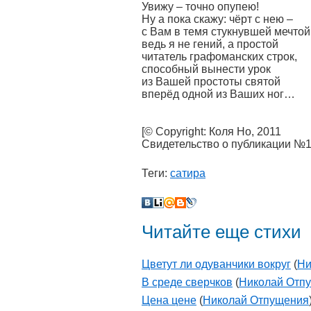
Увижу – точно опупею!
Ну а пока скажу: чёрт с нею –
с Вам в темя стукнувшей мечтой
ведь я не гений, а простой
читатель графоманских строк,
способный вынести урок
из Вашей простоты святой
вперёд одной из Ваших ног…
[© Copyright: Коля Но, 2011
Свидетельство о публикации №
Теги:
сатира
Читайте еще стихи
Цветут ли одуванчики вокруг
(
Ни
В среде сверчков
(
Николай Отп
Цена цене
(
Николай Отпущения