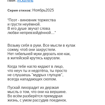
:
Искатель
Поэт
: Ноябрь2025
Серия стихов
“Поэт - виновник торжества
и грусти неуёмной.
В его душе звучат слова
любви непревзойдённой…”
Возьму себя в руки. Все мысли в кулак
сожму, чтоб они захрустели.
Нет гибельней муки дерзать кое-как,
в житейской крутясь карусели.
Когда тебе нагло кидают в лицо,
что неуч ты и недотёпа, ты просто
не слушаешь "мудрых глупцов",
всегда нападающих скопом.
Пускай лихорадит их дерзкая
мысль о том, что они на вершине.
Во всём разберётся премудрая
жизнь, с умом рассудив поединок.