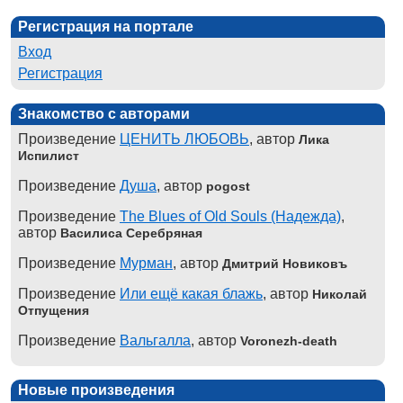
Регистрация на портале
Вход
Регистрация
Знакомство с авторами
Произведение
ЦЕНИТЬ ЛЮБОВЬ
, автор
Лика
Испилист
Произведение
Душа
, автор
pogost
Произведение
The Blues of Old Souls (Надежда)
,
автор
Василиса Серебряная
Произведение
Мурман
, автор
Дмитрий Новиковъ
Произведение
Или ещё какая блажь
, автор
Николай
Отпущения
Произведение
Вальгалла
, автор
Voronezh-death
Новые произведения