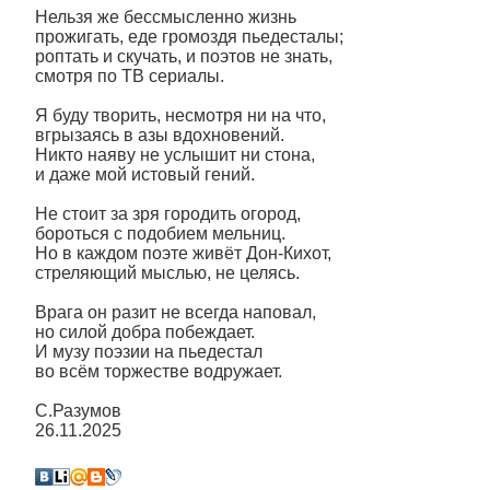
Нельзя же бессмысленно жизнь
прожигать, еде громоздя пьедесталы;
роптать и скучать, и поэтов не знать,
смотря по ТВ сериалы.
Я буду творить, несмотря ни на что,
вгрызаясь в азы вдохновений.
Никто наяву не услышит ни стона,
и даже мой истовый гений.
Не стоит за зря городить огород,
бороться с подобием мельниц.
Но в каждом поэте живёт Дон-Кихот,
стреляющий мыслью, не целясь.
Врага он разит не всегда наповал,
но силой добра побеждает.
И музу поэзии на пьедестал
во всём торжестве водружает.
С.Разумов
26.11.2025