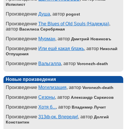
Испилист
Произведение
Душа
, автор
pogost
Произведение
The Blues of Old Souls (Надежда)
,
автор
Василиса Серебряная
Произведение
Мурман
, автор
Дмитрий Новиковъ
Произведение
Или ещё какая блажь
, автор
Николай
Отпущения
Произведение
Вальгалла
, автор
Voronezh-death
Новые произведения
Произведение
Могилизация
, автор
Voronezh-death
Произведение
Сезоны
, автор
Александр Саркисов
Произведение
Хотя б...
, автор
Владимир Лучит
Произведение
313ф-ок. Впереди!
, автор
Долгий
Константин