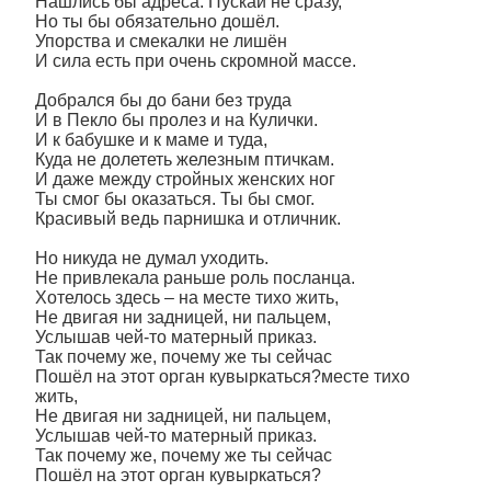
Нашлись бы адреса. Пускай не сразу,
Но ты бы обязательно дошёл.
Упорства и смекалки не лишён
И сила есть при очень скромной массе.
Добрался бы до бани без труда
И в Пекло бы пролез и на Кулички.
И к бабушке и к маме и туда,
Куда не долететь железным птичкам.
И даже между стройных женских ног
Ты смог бы оказаться. Ты бы смог.
Красивый ведь парнишка и отличник.
Но никуда не думал уходить.
Не привлекала раньше роль посланца.
Хотелось здесь – на месте тихо жить,
Не двигая ни задницей, ни пальцем,
Услышав чей-то матерный приказ.
Так почему же, почему же ты сейчас
Пошёл на этот орган кувыркаться?месте тихо
жить,
Не двигая ни задницей, ни пальцем,
Услышав чей-то матерный приказ.
Так почему же, почему же ты сейчас
Пошёл на этот орган кувыркаться?