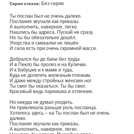
: Без серии
Серия стихов
Ты послан был не очень далеко.
Послания звучали как приказы.
А выполнить, наверное, легко.
Нашлись бы адреса. Пускай не сразу,
Но ты бы обязательно дошёл.
Упорства и смекалки не лишён
И сила есть при очень скромной массе.
Добрался бы до бани без труда
И в Пекло бы пролез и на Кулички.
И к бабушке и к маме и туда,
Куда не долететь железным птичкам.
И даже между стройных женских ног
Ты смог бы оказаться. Ты бы смог.
Красивый ведь парнишка и отличник.
Но никуда не думал уходить.
Не привлекала раньше роль посланца.
Хотелось здесь – на Ты послан был не очень
далеко.
Послания звучали как приказы.
А выполнить, наверное, легко.