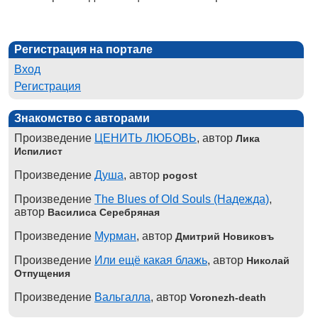
Регистрация на портале
Вход
Регистрация
Знакомство с авторами
Произведение
ЦЕНИТЬ ЛЮБОВЬ
, автор
Лика
Испилист
Произведение
Душа
, автор
pogost
Произведение
The Blues of Old Souls (Надежда)
,
автор
Василиса Серебряная
Произведение
Мурман
, автор
Дмитрий Новиковъ
Произведение
Или ещё какая блажь
, автор
Николай
Отпущения
Произведение
Вальгалла
, автор
Voronezh-death