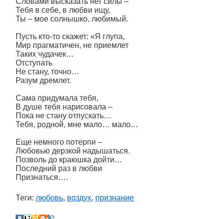
Словами высказать нет силы –
Тебя в себе, в любви ищу,
Ты – мое солнышко, любимый.
Пусть кто-то скажет: «Я глупа,
Мир прагматичен, не приемлет
Таких чудачек…
Отступать
Не стану, точно…
Разум дремлет.
Сама придумала тебя,
В душе тебя нарисовала –
Пока не стану отпускать…
Тебя, родной, мне мало… мало…
Еще немного потерпи –
Любовью дерзкой надышаться.
Позволь до краюшка дойти…
Последний раз в любви
Признаться….
Теги:
любовь
,
воздух
,
признание