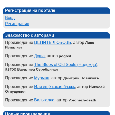
Регистрация на портале
Вход
Регистрация
Знакомство с авторами
Произведение
ЦЕНИТЬ ЛЮБОВЬ
, автор
Лика
Испилист
Произведение
Душа
, автор
pogost
Произведение
The Blues of Old Souls (Надежда)
,
автор
Василиса Серебряная
Произведение
Мурман
, автор
Дмитрий Новиковъ
Произведение
Или ещё какая блажь
, автор
Николай
Отпущения
Произведение
Вальгалла
, автор
Voronezh-death
Новые произведения