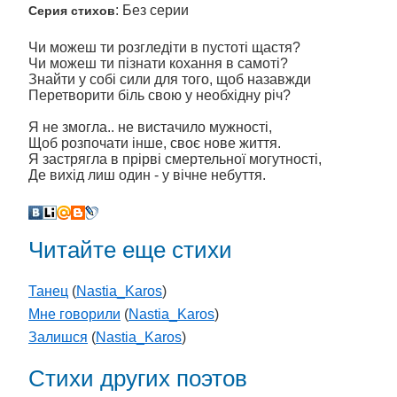
: Без серии
Серия стихов
Чи можеш ти розгледіти в пустоті щастя?
Чи можеш ти пізнати кохання в самоті?
Знайти у собі сили для того, щоб назавжди
Перетворити біль свою у необхідну річ?
Я не змогла.. не вистачило мужності,
Щоб розпочати інше, своє нове життя.
Я застрягла в прірві смертельної могутності,
Де вихід лиш один - у вічне небуття.
Читайте еще стихи
Танец
(
Nastia_Karos
)
Мне говорили
(
Nastia_Karos
)
Залишся
(
Nastia_Karos
)
Стихи других поэтов