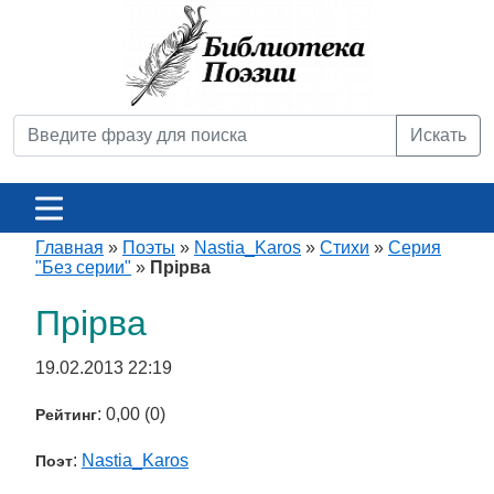
Искать
Главная
»
Поэты
»
Nastia_Karos
»
Стихи
»
Серия
"Без серии"
»
Прірва
Прірва
19.02.2013 22:19
: 0,00 (0)
Рейтинг
:
Nastia_Karos
Поэт