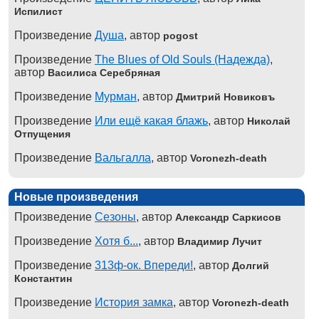
Испилист
Произведение
Душа
, автор
pogost
Произведение
The Blues of Old Souls (Надежда)
,
автор
Василиса Серебряная
Произведение
Мурман
, автор
Дмитрий Новиковъ
Произведение
Или ещё какая блажь
, автор
Николай
Отпущения
Произведение
Вальгалла
, автор
Voronezh-death
Новые произведения
Произведение
Сезоны
, автор
Александр Саркисов
Произведение
Хотя б...
, автор
Владимир Лучит
Произведение
313ф-ок. Впереди!
, автор
Долгий
Константин
Произведение
История замка
, автор
Voronezh-death