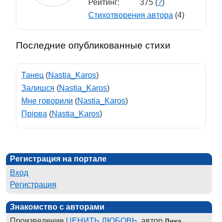
Рейтинг:
375 (
?
)
Стихотворения автора
(4)
Последние опубликованные стихи
Танец
(
Nastia_Karos
)
Залишся
(
Nastia_Karos
)
Мне говорили
(
Nastia_Karos
)
Прірва
(
Nastia_Karos
)
Регистрация на портале
Вход
Регистрация
Знакомство с авторами
Произведение
ЦЕНИТЬ ЛЮБОВЬ
, автор
Лика