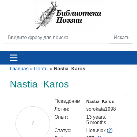
Искать
Главная
»
Поэты
»
Nastia_Karos
Nastia_Karos
Псевдоним:
Nastia_Karos
Логин:
sorokata1998
Опыт:
13 years,
5 months
Статус:
Новичок (
?
)