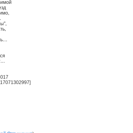
бимой
езд
имо,
…
ы”,
ть,
ать…
тся
ку…
2017
117071302997]