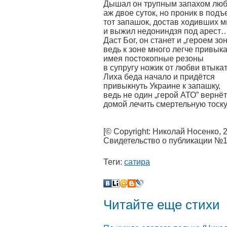
Дышал он трупным запахом лю
аж двое суток, но проник в подъ
тот запашок, достав ходивших м
и выжил недониндзя под арест
Даст Бог, он станет и „героем зон
ведь к зоне много легче привыка
имея постокопные резоны
в супругу ножик от любви втык
Лиха беда начало и придётся
привыкнуть Украине к запашку,
ведь не один „герой АТО” вернё
домой лечить смертельную тос
[© Copyright: Николай Носенко, 
Свидетельство о публикации №
Теги:
сатира
Читайте еще стихи