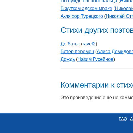
По нужде слепого пальца
(
Нико
В жутком адском мраке
(
Никола
А-ля хор Турецкого
(
Николай От
Стихи других поэто
Де баты.
(
ravel2
)
Ветер перемен
(
Алиса Демидов
Дождь
(
Назим Гусейнов
)
Комментарии к сти
Это произведение ещё не комм
FAQ
А