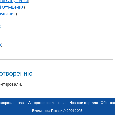
лай Отпущения
)
й Отпущения
)
пущения
)
в
а
)
хотворению
ентировали.
вторские права
Авторское соглашение
Новости портала
Обратна
Библиотека Поэзии © 2004-2025.