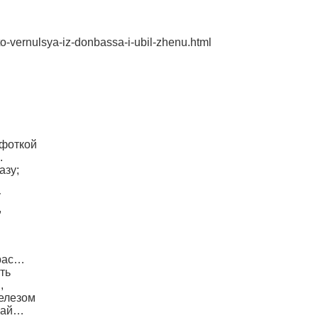
ato-vernulsya-iz-donbassa-i-ubil-zhenu.html
 фоткой
.
азу;
у
,
крас…
ть
,
железом
 Рай…