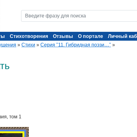
ты
Стихотворения
Отзывы
О портале
Личный каб
ущения
»
Стихи
»
Серия "11. Гибридная поэзи…"
»
ть
зия, том 1