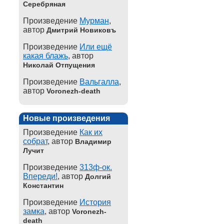
Серебряная
Произведение
Мурман
,
автор
Дмитрий Новиковъ
Произведение
Или ещё
какая блажь
, автор
Николай Отпущения
Произведение
Вальгалла
,
автор
Voronezh-death
Новые произведения
Произведение
Как их
собрат
, автор
Владимир
Лучит
Произведение
313ф-ок.
Впереди!
, автор
Долгий
Константин
Произведение
История
замка
, автор
Voronezh-
death