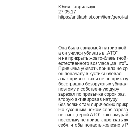
Юлия Гаврильчук
27.05.17
https://antifashist.com/item/geroj-
Она была свидомой патриоткой,
а он учился убивать в „АТО”
и не прикрыть жовто-блакытной
естественного возгласа „за что”..
Привычка убивать пришла не ср
он поначалу в кустики блевал,
а как привык, так и не по приказ
бесстрашно безоружных убивал
поэтому и собственную дуру
зарезал по привычке сорок раз,
вторую активировав натуру
без всяких там лирических при
Но кухонным ножом себя зареза
не смог „герой АТО”, как самурай
поскольку не привык пронзать 
себя, чтобы попасть железно в