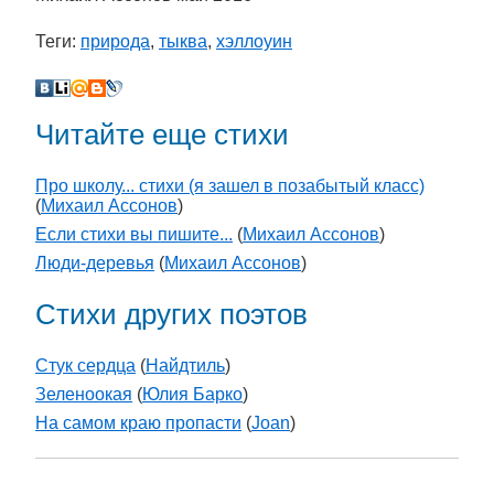
Теги:
природа
,
тыква
,
хэллоуин
Читайте еще стихи
Про школу... стихи (я зашел в позабытый класс)
(
Михаил Ассонов
)
Если стихи вы пишите...
(
Михаил Ассонов
)
Люди-деревья
(
Михаил Ассонов
)
Стихи других поэтов
Стук сердца
(
Найдтиль
)
Зеленоокая
(
Юлия Барко
)
На самом краю пропасти
(
Joan
)