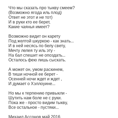
Что мы сказать про тыкву смеем?
(Возможно ягода иль плод)
Ответ не этот и не тот)
И в руки кто ее берет,
Какие чаянья имеет?
Возможно видит он карету
Под желтой шкуркою - как знать...
И в ней несясь по белу свету,
Мечту лелея ту иль эту -
На бал спешит не опоздать...
Осталось фею лишь сыскать.
А может он, умом раскинем,
В тиши ночной ее берет -
Осенней ночи ждет и ждет ,
И думает о Хэллоуине...
Но мы к терпению привыкли -
Шутить нам боле не с руки.
Пока же - просто видим тыкву,
Все остальное - пустяки...
Михаил Ассонов май 2016