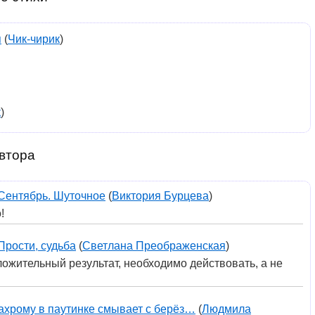
я
(
Чик-чирик
)
к
)
втора
Сентябрь. Шуточное
(
Виктория Бурцева
)
!
Прости, судьба
(
Светлана Преображенская
)
оложительный результат, необходимо действовать, а не
ахрому в паутинке смывает с берёз…
(
Людмила