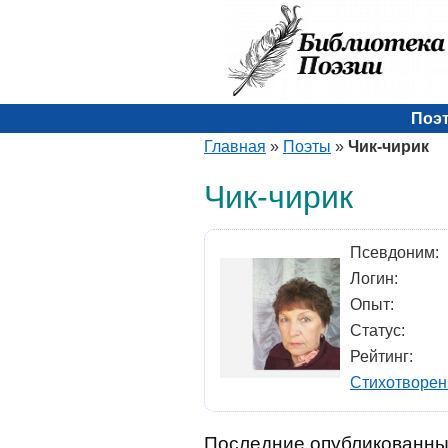
Поэ
Главная
»
Поэты
»
Чик-чирик
Чик-чирик
Псевдоним:
Логин:
Опыт:
Статус:
Рейтинг:
Стихотворен
Последние опубликованны