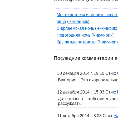
Место встречи изменить нельз
овца
(
Чик-чирик
)
Вифлеемская ночь
(
Чик-чирик
)
Новогодняя ночь
(
Чик-чирик
)
Крылатые патриоты
(
Чик-чири
Последние комментарии а
30 декабря 2014 г. 19:10 Стих:
Виктория!!! Это очаровательно
12 декабря 2014 г. 15:03 Стих:
Да, согласна - чтобы миеть п
рассуждать.
11 декабря 2014 г. 8:03 Стих:
Б