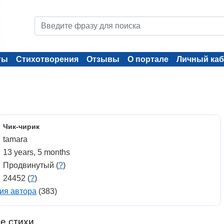
ты
Стихотворения
Отзывы
О портале
Личный каб
Чик-чирик
tamara
13 years, 5 months
Продвинутый (
?
)
24452 (
?
)
ия автора
(383)
е стихи