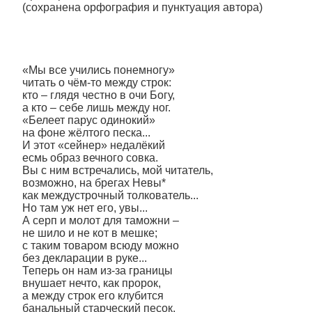
(сохранена орфография и пунктуация автора)
«Мы все учились понемногу»
читать о чём-то между строк:
кто – глядя честно в очи Богу,
а кто – себе лишь между ног.
«Белеет парус одинокий»
на фоне жёлтого песка...
И этот «сейнер» недалёкий
есмь образ вечного совка.
Вы с ним встречались, мой читатель,
возможно, на брегах Невы*
как междустрочный толкователь...
Но там уж нет его, увы...
А серп и молот для таможни –
не шило и не кот в мешке;
с таким товаром всюду можно
без декларации в руке...
Теперь он нам из-за границы
внушает нечто, как пророк,
а между строк его клубится
банальный старческий песок.