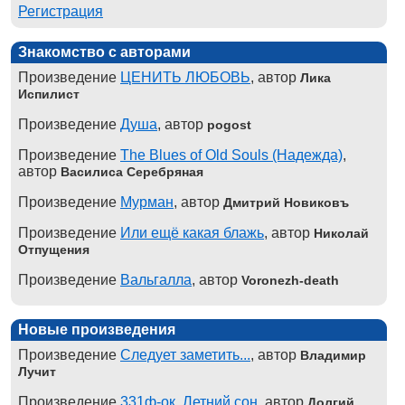
Регистрация
Знакомство с авторами
Произведение
ЦЕНИТЬ ЛЮБОВЬ
, автор
Лика
Испилист
Произведение
Душа
, автор
pogost
Произведение
The Blues of Old Souls (Надежда)
,
автор
Василиса Серебряная
Произведение
Мурман
, автор
Дмитрий Новиковъ
Произведение
Или ещё какая блажь
, автор
Николай
Отпущения
Произведение
Вальгалла
, автор
Voronezh-death
Новые произведения
Произведение
Следует заметить...
, автор
Владимир
Лучит
Произведение
331ф-ок. Летний сон
, автор
Долгий