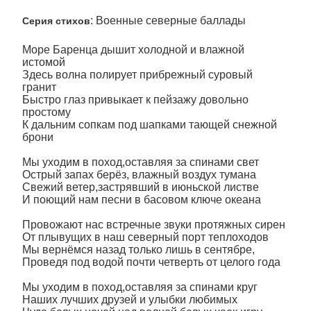
: Военные северные баллады
Серия стихов
Море Баренца дышит холодной и влажной
истомой
Здесь волна полирует прибрежный суровый
гранит
Быстро глаз привыкает к пейзажу довольно
простому
К дальним сопкам под шапками тающей снежной
брони
Мы уходим в поход,оставляя за спинами свет
Острый запах берёз, влажный воздух тумана
Свежий ветер,застрявший в июньской листве
И поющий нам песни в басовом ключе океана
Провожают нас встречные звуки протяжных сирен
От плывущих в наш северный порт теплоходов
Мы вернёмся назад только лишь в сентябре,
Проведя под водой почти четверть от целого года
Мы уходим в поход,оставляя за спинами круг
Наших лучших друзей и улыбки любимых