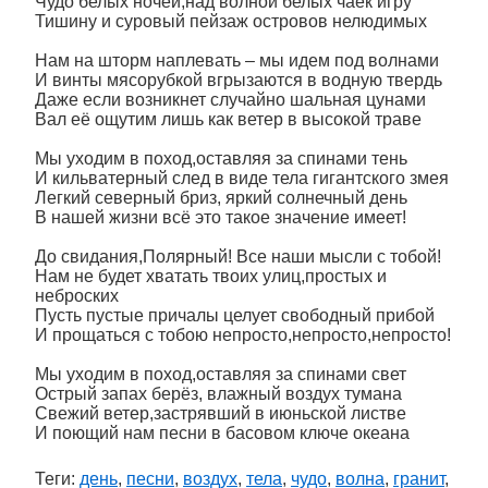
Чудо белых ночей,над волной белых чаек игру
Тишину и суровый пейзаж островов нелюдимых
Нам на шторм наплевать – мы идем под волнами
И винты мясорубкой вгрызаются в водную твердь
Даже если возникнет случайно шальная цунами
Вал её ощутим лишь как ветер в высокой траве
Мы уходим в поход,оставляя за спинами тень
И кильватерный след в виде тела гигантского змея
Легкий северный бриз, яркий солнечный день
В нашей жизни всё это такое значение имеет!
До свидания,Полярный! Все наши мысли с тобой!
Нам не будет хватать твоих улиц,простых и
неброских
Пусть пустые причалы целует свободный прибой
И прощаться с тобою непросто,непросто,непросто!
Мы уходим в поход,оставляя за спинами свет
Острый запах берёз, влажный воздух тумана
Свежий ветер,застрявший в июньской листве
И поющий нам песни в басовом ключе океана
Теги:
день
,
песни
,
воздух
,
тела
,
чудо
,
волна
,
гранит
,