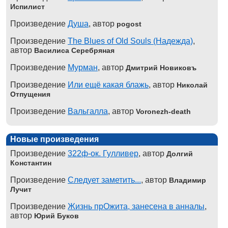
Испилист
Произведение
Душа
, автор
pogost
Произведение
The Blues of Old Souls (Надежда)
,
автор
Василиса Серебряная
Произведение
Мурман
, автор
Дмитрий Новиковъ
Произведение
Или ещё какая блажь
, автор
Николай
Отпущения
Произведение
Вальгалла
, автор
Voronezh-death
Новые произведения
Произведение
322ф-ок. Гулливер
, автор
Долгий
Константин
Произведение
Следует заметить...
, автор
Владимир
Лучит
Произведение
Жизнь прОжита, занесена в анналы
,
автор
Юрий Буков