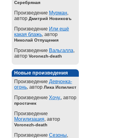
Серебряная
Произведение
Мурман
,
автор
Дмитрий Новиковъ
Произведение
Или ещё
какая блажь
, автор
Николай Отпущения
Произведение
Вальгалла
,
автор
Voronezh-death
Новые произведения
Произведение
Девчонка-
огонь
, автор
Лика Испилист
Произведение
Хочу.
, автор
простачек
Произведение
Могилизация
, автор
Voronezh-death
Произведение
Сезоны
,