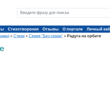
ты
Стихотворения
Отзывы
О портале
Личный каб
аниил
»
Стихи
»
Серия "Без серии"
»
Радуга на орбите
те