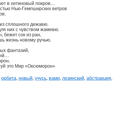
бьют в хитиновый покров…
ростью Нью-Гемпширских ветров
ов.
 из сплошного дежавю.
для них с чувством жамевю.
, бежит сок из ран,
шь жизнь новому ручью.
ных фантазий,
зий…
орон,
вуй это Мир «Оксюморон»
,
орбита
,
новый
,
учусь
,
вами
,
лозинский
,
абстракция
,