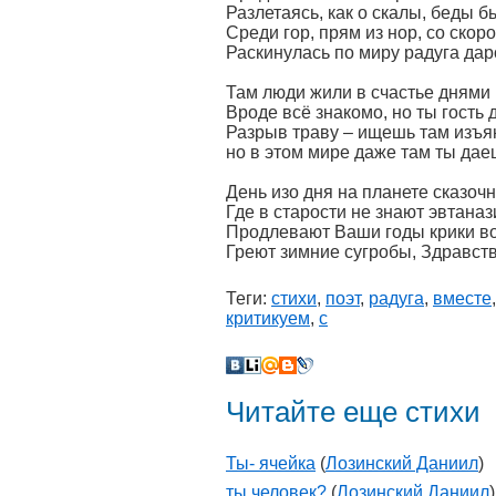
Разлетаясь, как о скалы, беды 
Среди гор, прям из нор, со ско
Раскинулась по миру радуга дар
Там люди жили в счастье днями
Вроде всё знакомо, но ты гость 
Разрыв траву – ищешь там изъян
но в этом мире даже там ты дае
День изо дня на планете сказоч
Где в старости не знают эвтана
Продлевают Ваши годы крики в
Греют зимние сугробы, Здравст
Теги:
стихи
,
поэт
,
радуга
,
вместе
критикуем
,
с
Читайте еще стихи
Ты- ячейка
(
Лозинский Даниил
)
ты человек?
(
Лозинский Даниил
)