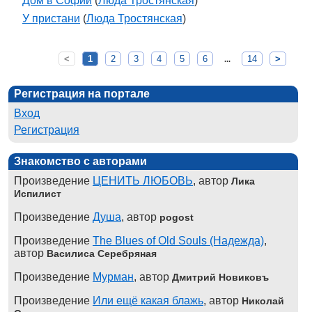
Дом в Софии
(
Люда Тростянская
)
У пристани
(
Люда Тростянская
)
<
1
2
3
4
5
6
14
>
...
Регистрация на портале
Вход
Регистрация
Знакомство с авторами
Произведение
ЦЕНИТЬ ЛЮБОВЬ
, автор
Лика
Испилист
Произведение
Душа
, автор
pogost
Произведение
The Blues of Old Souls (Надежда)
,
автор
Василиса Серебряная
Произведение
Мурман
, автор
Дмитрий Новиковъ
Произведение
Или ещё какая блажь
, автор
Николай