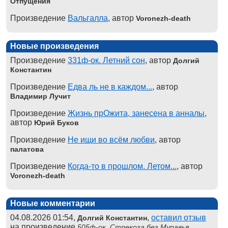
Отпущения
Произведение
Вальгалла
, автор
Voronezh-death
Новые произведения
Произведение
331ф-ок. Летний сон
, автор
Долгий
Константин
Произведение
Едва ль не в каждом...
, автор
Владимир Лучит
Произведение
Жизнь прОжита, занесена в анналы
,
автор
Юрий Буков
Произведение
Не ищи во всём любви
, автор
палатова
Произведение
Когда-то в прошлом. Летом...
, автор
Voronezh-death
Новые комментарии
04.08.2026 01:54,
,
оставил отзыв
Долгий Константин
на произведение
,
505ф-ок. Стрекоза без Муравья