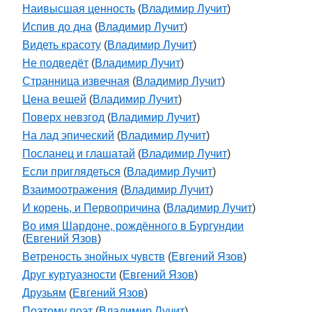
Наивысшая ценность
(
Владимир Лучит
)
Испив до дна
(
Владимир Лучит
)
Видеть красоту
(
Владимир Лучит
)
Не подведёт
(
Владимир Лучит
)
Странница извечная
(
Владимир Лучит
)
Цена вещей
(
Владимир Лучит
)
Поверх невзгод
(
Владимир Лучит
)
На лад эпический
(
Владимир Лучит
)
Посланец и глашатай
(
Владимир Лучит
)
Если приглядеться
(
Владимир Лучит
)
Взаимоотражения
(
Владимир Лучит
)
И корень, и Первопричина
(
Владимир Лучит
)
Во имя Шардоне, рождённого в Бургундии
(
Евгений Язов
)
Ветреность знойных чувств
(
Евгений Язов
)
Друг куртуазности
(
Евгений Язов
)
Друзьям
(
Евгений Язов
)
Поэтому поэт
(
Владимир Лучит
)