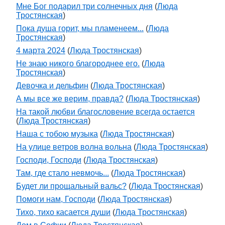
Мне Бог подарил три солнечных дня
(
Люда
Тростянская
)
Пока душа горит, мы пламенеем...
(
Люда
Тростянская
)
4 марта 2024
(
Люда Тростянская
)
Не знаю никого благороднее его.
(
Люда
Тростянская
)
Девочка и дельфин
(
Люда Тростянская
)
А мы все же верим, правда?
(
Люда Тростянская
)
На такой любви благословение всегда остается
(
Люда Тростянская
)
Наша с тобою музыка
(
Люда Тростянская
)
На улице ветров волна вольна
(
Люда Тростянская
)
Господи, Господи
(
Люда Тростянская
)
Там, где стало невмочь...
(
Люда Тростянская
)
Будет ли прощальный вальс?
(
Люда Тростянская
)
Помоги нам, Господи
(
Люда Тростянская
)
Тихо, тихо касается души
(
Люда Тростянская
)