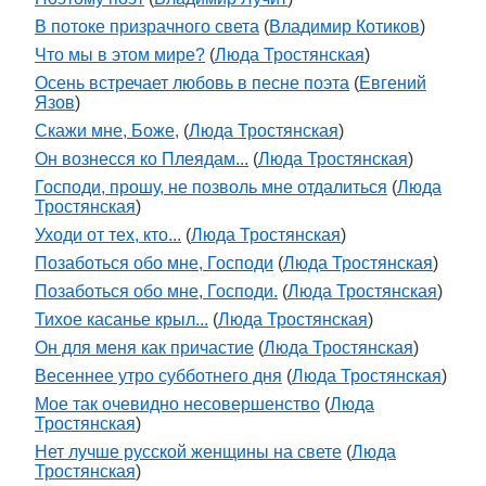
В потоке призрачного света
(
Владимир Котиков
)
Что мы в этом мире?
(
Люда Тростянская
)
Осень встречает любовь в песне поэта
(
Евгений
Язов
)
Скажи мне, Боже,
(
Люда Тростянская
)
Он вознесся ко Плеядам...
(
Люда Тростянская
)
Господи, прошу, не позволь мне отдалиться
(
Люда
Тростянская
)
Уходи от тех, кто...
(
Люда Тростянская
)
Позаботься обо мне, Господи
(
Люда Тростянская
)
Позаботься обо мне, Господи.
(
Люда Тростянская
)
Тихое касанье крыл...
(
Люда Тростянская
)
Он для меня как причастие
(
Люда Тростянская
)
Весеннее утро субботнего дня
(
Люда Тростянская
)
Мое так очевидно несовершенство
(
Люда
Тростянская
)
Нет лучше русской женщины на свете
(
Люда
Тростянская
)