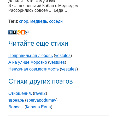
Делили – что, кому и как…
Эх… пьяненький Кабан с Медведем
Рассорились совсем… беда…
Теги:
спор
,
медведь
,
соседи
Читайте еще стихи
Неправильная любовь
(
vestules
)
А на улице морозно
(
vestules
)
Ненужная совместимость
(
vestules
)
Стихи других поэтов
Отношения.
(
ravel2
)
звонарь
(
spervapodumay
)
Волосы
(
Карина Ёина
)