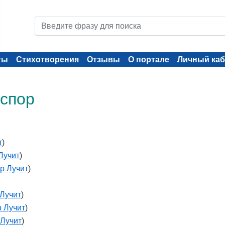
ты
Стихотворения
Отзывы
О портале
Личный каб
 спор
т
)
Лучит
)
р Лучит
)
Лучит
)
 Лучит
)
Лучит
)