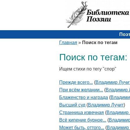
Поэ
Главная
»
Поиск по тегам
Поиск по тегам:
Ищем стихи по тегу "спор"
Прежде всего...
(
Владимир Лучи
При всём желании...
(
Владимир 
Блаженство и награда
(
Владими
Высший суд
(
Владимир Лучит
)
Странница извечная
(
Владимир 
Всё кипение бурное...
(
Владимир
Может быть, оттого...
(
Владимир 