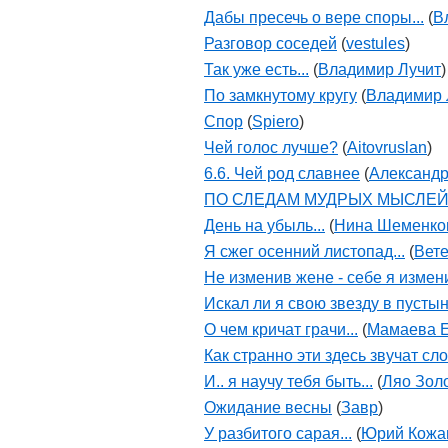
Дабы пресечь о вере споры...
(
В
Разговор соседей
(
vestules
)
Так уже есть...
(
Владимир Лучит
)
По замкнутому кругу
(
Владимир 
Спор
(
Spiero
)
Чей голос лучше?
(
Aitovruslan
)
6.6. Чей род славнее
(
Александр
ПО СЛЕДАМ МУДРЫХ МЫСЛЕ
День на убыль...
(
Нина Шеменко
Я сжег осенний листопад...
(
Вете
Не изменив жене - себе я измени
Искал ли я свою звезду в пустыне
О чем кричат грачи...
(
Мамаева Е
Как странно эти здесь звучат сло
И.. я научу тебя быть...
(
Ляо Зол
Ожидание весны
(
Завр
)
У разбитого сарая...
(
Юрий Кожа