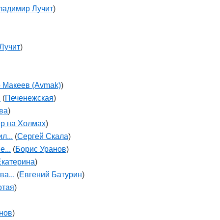
ладимир Лучит
)
Лучит
)
 Макеев (Avmak)
)
Й
(
Печенежская
)
ва
)
р на Холмах
)
л...
(
Сергей Скала
)
...
(
Борис Уранов
)
катерина
)
ва...
(
Евгений Батурин
)
отая
)
нов
)