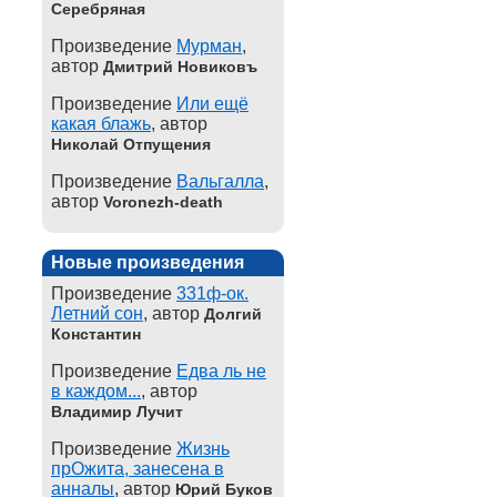
Серебряная
Произведение
Мурман
,
автор
Дмитрий Новиковъ
Произведение
Или ещё
какая блажь
, автор
Николай Отпущения
Произведение
Вальгалла
,
автор
Voronezh-death
Новые произведения
Произведение
331ф-ок.
Летний сон
, автор
Долгий
Константин
Произведение
Едва ль не
в каждом...
, автор
Владимир Лучит
Произведение
Жизнь
прОжита, занесена в
анналы
, автор
Юрий Буков