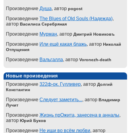
Произведение
Душа
, автор
pogost
Произведение
The Blues of Old Souls (Надежда)
,
автор
Василиса Серебряная
Произведение
Мурман
, автор
Дмитрий Новиковъ
Произведение
Или ещё какая блажь
, автор
Николай
Отпущения
Произведение
Вальгалла
, автор
Voronezh-death
Новые произведения
Произведение
322ф-ок. Гулливер
, автор
Долгий
Константин
Произведение
Следует заметить...
, автор
Владимир
Лучит
Произведение
Жизнь прОжита, занесена в анналы
,
автор
Юрий Буков
Произведение
Не ищи во всём любви
, автор