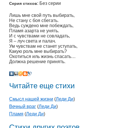
: Без серии
Серия стихов
Лишь мне свой путь выбирать,
Не стану с боя сбегать.
Ведь суждено мне побеждать,
Пламя азарта не унять.
И с чувствами не совладать,
Я – луч света и палач.
Ум чувствам не станет уступать,
Какую роль мне выбирать?
Охотиться иль жизнь спасать…
Должна решение принять.
Читайте еще стихи
Смысл нашей жизни
(
Леди Ди
)
Вечный враг
(
Леди Ди
)
Пламя
(
Леди Ди
)
Стихи других поэтов