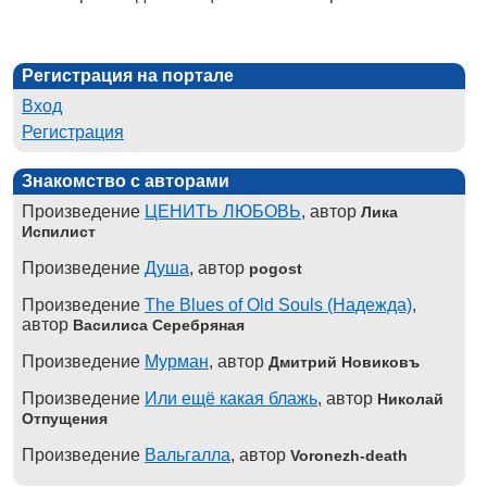
Регистрация на портале
Вход
Регистрация
Знакомство с авторами
Произведение
ЦЕНИТЬ ЛЮБОВЬ
, автор
Лика
Испилист
Произведение
Душа
, автор
pogost
Произведение
The Blues of Old Souls (Надежда)
,
автор
Василиса Серебряная
Произведение
Мурман
, автор
Дмитрий Новиковъ
Произведение
Или ещё какая блажь
, автор
Николай
Отпущения
Произведение
Вальгалла
, автор
Voronezh-death