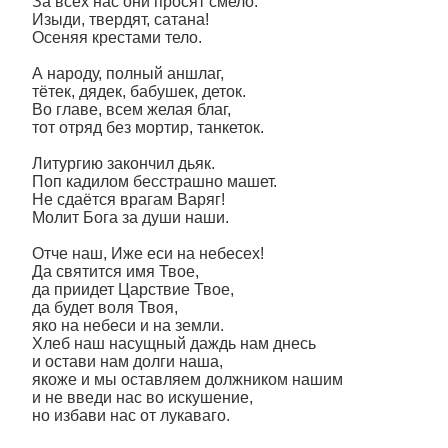
За всех нас они просят смело.
Изыди, твердят, сатана!
Осеняя крестами тело.
А народу, полный аншлаг,
тётек, дядек, бабушек, деток.
Во главе, всем желая благ,
тот отряд без мортир, танкеток.
Литургию закончил дьяк.
Поп кадилом бесстрашно машет.
Не сдаётся врагам Варяг!
Молит Бога за души наши.
Отче наш, Иже еси на небесех!
Да святится имя Твое,
да приидет Царствие Твое,
да будет воля Твоя,
яко на небеси и на земли.
Хлеб наш насущный даждь нам днесь
и остави нам долги наша,
якоже и мы оставляем должником нашим
и не введи нас во искушение,
но избави нас от лукаваго.