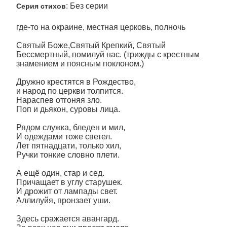
: Без серии
Серия стихов
где-то на окраине, местная церковь, полночь
Святый Боже,Святый Крепкий, Святый
Бессмертный, помилуй нас. (трижды с крестным
знамением и поясным поклоном.)
Дружно крестятся в Рождество,
и народ по церкви толпится.
Нараспев отгоняя зло.
Поп и дьякон, суровы лица.
Рядом служка, бледен и мил,
И одеждами тоже светел.
Лет пятнадцати, только хил,
Ручки тонкие словно плети.
А ещё один, стар и сед.
Причащает в углу старушек.
И дрожит от лампады свет.
Аллилуйя, пронзает уши.
Здесь сражается авангард.