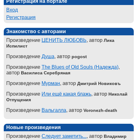
Регистрация на портале
Вход
Регистрация
Знакомство с авторами
Произведение
ЦЕНИТЬ ЛЮБОВЬ
, автор
Лика
Испилист
Произведение
Душа
, автор
pogost
Произведение
The Blues of Old Souls (Надежда)
,
автор
Василиса Серебряная
Произведение
Мурман
, автор
Дмитрий Новиковъ
Произведение
Или ещё какая блажь
, автор
Николай
Отпущения
Произведение
Вальгалла
, автор
Voronezh-death
Новые произведения
Произведение
Следует заметить...
, автор
Владимир