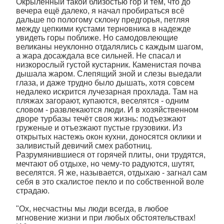
Окрыленный такой близостью гор и тем, что до
вечера ещё далеко, я начал пробираться всё
дальше по пологому склону предгорья, петляя
между цепкими кустами терновника в надежде
увидеть горы поближе. Но самодовлеющие
великаны неуклонно отдалялись с каждым шагом,
а жара досаждала все сильней. Не спасал и
низкорослый густой кустарник. Каменистая почва
дышала жаром. Слепящий зной и слезы выедали
глаза, и даже трудно было дышать, хотя совсем
недалеко искрится лучезарная прохлада. Там на
пляжах загорают, купаются, веселятся - одним
словом - развлекаются люди. И в хозяйственном
дворе турбазы течёт своя жизнь: подъезжают
груженые и отъезжают пустые грузовики. Из
открытых настежь окон кухни, доносятся оклики и
заливистый девичий смех работниц.
Разрумянившиеся от горячей плиты, они трудятся,
мечтают об отдыхе, но чему-то радуются, шутят,
веселятся. Я же, называется, отдыхаю - загнал сам
себя в это скалистое пекло и по собственной воле
страдаю.
"Ох, несчастны мы люди всегда, в любое
мгновение жизни и при любых обстоятельствах!