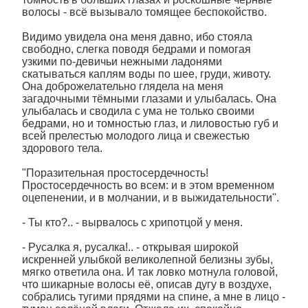
волосы - всё вызывало томящее беспокойство.
Видимо увидела она меня давно, ибо стояла
свободно, слегка поводя бедрами и помогая
узкими по-девичьи нежными ладонями
скатываться каплям воды по шее, груди, животу.
Она доброжелательно глядела на меня
загадочными тёмными глазами и улыбалась. Она
улыбалась и сводила с ума не только своими
бедрами, но и томностью глаз, и лиловостью губ и
всей прелестью молодого лица и свежестью
здорового тела.
"Поразительная простосердечность!
Простосердечность во всем: и в этом временном
оцепенении, и в молчании, и в выжидательности".
- Ты кто?.. - вырвалось с хрипотцой у меня.
- Русалка я, русалка!.. - открывая широкой
искренней улыбкой великолепной белизны зубы,
мягко ответила она. И так ловко мотнула головой,
что шикарные волосы её, описав дугу в воздухе,
собрались тугими прядями на спине, а мне в лицо -