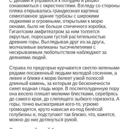
С делами я управился к полудню и решил
ознакомиться с окрестностями. Взгляду со стороны
пляжа открывалась грандиозная картина:
семиэтажное здание турбазы с широкими
лоджиями и огромными, открытыми к морю
окнами, было не больше спичечного коробка.
Гигантским амфитеатром за ним толпятся
округлые, поросшие густой растительностью
древние горы. Выглядывая друг из-за друга,
молчаливые великаны тысячелетиями с
нескрываемым любопытством наблюдают за
деяниями людей.
Справа по предгорью курчавится светло-зелеными
рядами посаженный людьми молодой сосенник, а
левее и ближе к морю белеет узкой полосой
длинный камень, за которым до бесконечности
сияет водная гладь моря. В послеполуденную пору
она весело пляшет мелкими блестками, серебрясь
до самого края, до слепящего зыбкого горизонта. А
горы, точно высматривая кого-то, угрюмо
громоздятся, круто нависая из-под белёсой
голубизны и, подступают так близко, что, кажется,
можно до них дотянуться рукой.