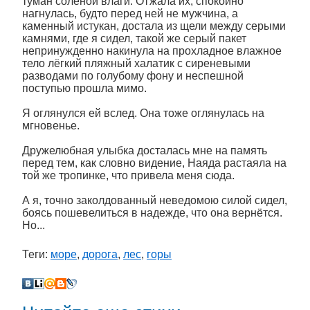
туман солёной влаги. Отжала их, спокойно
нагнулась, будто перед ней не мужчина, а
каменный истукан, достала из щели между серыми
камнями, где я сидел, такой же серый пакет
непринужденно накинула на прохладное влажное
тело лёгкий пляжный халатик с сиреневыми
разводами по голубому фону и неспешной
поступью прошла мимо.
Я оглянулся ей вслед. Она тоже оглянулась на
мгновенье.
Дружелюбная улыбка досталась мне на память
перед тем, как словно видение, Наяда растаяла на
той же тропинке, что привела меня сюда.
А я, точно заколдованный неведомою силой сидел,
боясь пошевелиться в надежде, что она вернётся.
Но...
Теги:
море
,
дорога
,
лес
,
горы