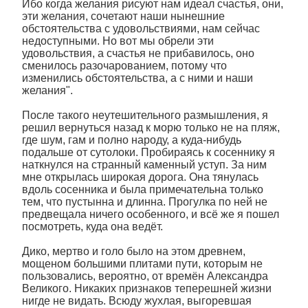
Ибо когда желания рисуют нам идеал счастья, они,
эти желания, сочетают наши нынешние
обстоятельства с удовольствиями, нам сейчас
недоступными. Но вот мы обрели эти
удовольствия, а счастья не прибавилось, оно
сменилось разочарованием, потому что
изменились обстоятельства, а с ними и наши
желания".
После такого неутешительного размышления, я
решил вернуться назад к морю только не на пляж,
где шум, гам и полно народу, а куда-нибудь
подальше от сутолоки. Пробираясь к сосеннику я
наткнулся на странный каменный уступ. За ним
мне открылась широкая дорога. Она тянулась
вдоль сосенника и была примечательна только
тем, что пустынна и длинна. Прогулка по ней не
предвещала ничего особенного, и всё же я пошел
посмотреть, куда она ведёт.
Дико, мертво и голо было на этом древнем,
мощеном большими плитами пути, которым не
пользовались, вероятно, от времён Александра
Великого. Никаких признаков теперешней жизни
нигде не видать. Всюду жухлая, выгоревшая