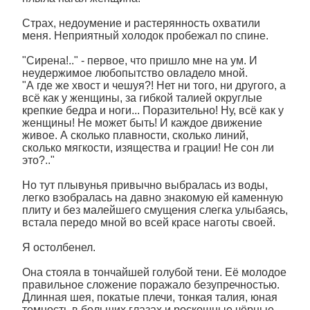
Страх, недоумение и растерянность охватили
меня. Неприятный холодок пробежал по спине.
"Сирена!.." - первое, что пришло мне на ум. И
неудержимое любопытство овладело мной.
"А где же хвост и чешуя?! Нет ни того, ни другого, а
всё как у женщины, за гибкой талией округлые
крепкие бедра и ноги... Поразительно! Ну, всё как у
женщины! Не может быть! И каждое движение
живое. А сколько плавности, сколько линий,
сколько мягкости, изящества и грации! Не сон ли
это?.."
Но тут плывунья привычно выбралась из воды,
легко взобралась на давно знакомую ей каменную
плиту и без малейшего смущения слегка улыбаясь,
встала передо мной во всей красе наготы своей.
Я остолбенел.
Она стояла в тончайшей голубой тени. Её молодое
правильное сложение поражало безупречностью.
Длинная шея, покатые плечи, тонкая талия, юная
томность в больших глазах и роскошные чёрные