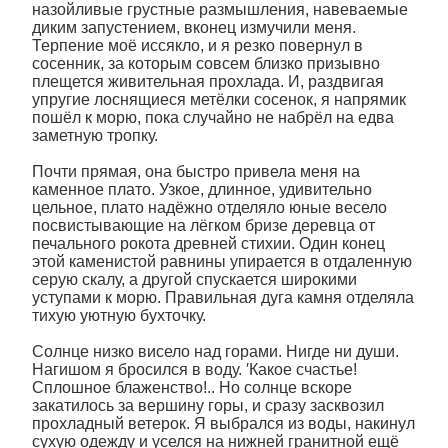
назойливые грустные размышления, навеваемые
диким запустением, вконец измучили меня.
Терпение моё иссякло, и я резко повернул в
сосенник, за которым совсем близко призывно
плещется живительная прохлада. И, раздвигая
упругие лоснящиеся метёлки сосенок, я напрямик
пошёл к морю, пока случайно не набрёл на едва
заметную тропку.
Почти прямая, она быстро привела меня на
каменное плато. Узкое, длинное, удивительно
цельное, плато надёжно отделяло юные весело
посвистывающие на лёгком бризе деревца от
печального рокота древней стихии. Один конец
этой каменистой равнины упирается в отдаленную
серую скалу, а другой спускается широкими
уступами к морю. Правильная дуга камня отделяла
тихую уютную бухточку.
Солнце низко висело над горами. Нигде ни души.
Нагишом я бросился в воду. ′Какое счастье!
Сплошное блаженство!.. Но солнце вскоре
закатилось за вершину горы, и сразу засквозил
прохладный ветерок. Я выбрался из воды, накинул
сухую одежду и уселся на нижней гранитной ещё