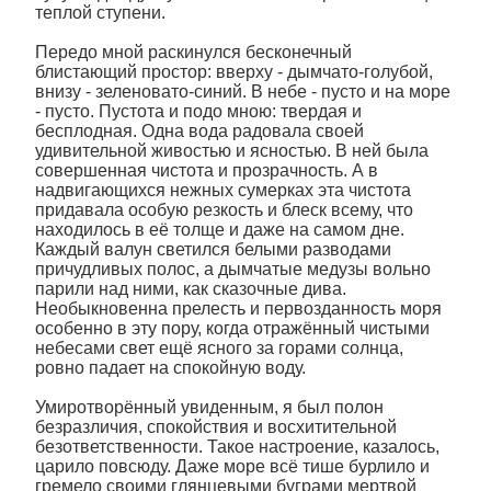
теплой ступени.
Передо мной раскинулся бесконечный
блистающий простор: вверху - дымчато-голубой,
внизу - зеленовато-синий. В небе - пусто и на море
- пусто. Пустота и подо мною: твердая и
бесплодная. Одна вода радовала своей
удивительной живостью и ясностью. В ней была
совершенная чистота и прозрачность. А в
надвигающихся нежных сумерках эта чистота
придавала особую резкость и блеск всему, что
находилось в её толще и даже на самом дне.
Каждый валун светился белыми разводами
причудливых полос, а дымчатые медузы вольно
парили над ними, как сказочные дива.
Необыкновенна прелесть и первозданность моря
особенно в эту пору, когда отражённый чистыми
небесами свет ещё ясного за горами солнца,
ровно падает на спокойную воду.
Умиротворённый увиденным, я был полон
безразличия, спокойствия и восхитительной
безответственности. Такое настроение, казалось,
царило повсюду. Даже море всё тише бурлило и
гремело своими глянцевыми буграми мертвой