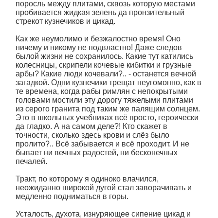
поросль между плитами, сквозь которую местами
пробивается жидкая зелень да пронзительный
стрекот кузнечиков и цикад.
Как же неумолимо и безжалостно время! Оно
ничему и никому не подвластно! Даже следов
былой жизни не сохранилось. Какие тут катились
колесницы, скрипели кочевые кибитки и грузные
арбы? Какие люди кочевали?.. - останется вечной
загадкой. Одни кузнечики трещат неугомонно, как в
те времена, когда рабы римлян с непокрытыми
головами мостили эту дорогу тяжелыми плитами
из серого гранита под таким же палящим солнцем.
Это в школьных учебниках всё просто, героически
да гладко. А на самом деле?! Кто скажет в
точности, сколько здесь крови и слёз было
пролито?.. Всё забывается и всё проходит. И не
бывает ни вечных радостей, ни бесконечных
печалей.
Тракт, по которому я одиноко влачился,
неожиданно широкой дугой стал заворачивать и
медленно подниматься в горы.
Усталость, духота, изнуряющее сипение цикад и