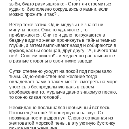
зыби, будто размышляло: - Стоит ли стремиться
куда-то, бесполезно сокрушаясь о камни, если
можно прожить и так?..
Ветер тоже затих. Одни медузы не знают ни
минуты покоя. Они: то удаляются, то
приближаются. Они то и дело погружаются в
бездну видимо желая проникнуть в тайны тёмных
глубин, а затем выплывают назад и собираются в
кружок, как бы сообщая, друг другу: "А, ничего там
нет!.. Совсем ничего!′ - и медленно расплываются
в разные стороны в свои тихие заводи.
Сутки степенно уходят на покой под покрывало
тьмы. Одно-единственное желание тогда
овладевает вами в таком месте: смотреть на море,
уносясь в беспредельную даль в своем
воображении то, мурлыча давно знакомую песню,
то сонно кивая головой.
Неожиданно послышался необычный всплеск.
Потом ещё и ещё. Я повернулся на звук. От
неожиданности вздрогнул. Словно сотканная из
желтоватой морской пены, в эту уютную бухточку
плыла нагая женщина.