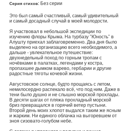
: Без серии
Серия стихов
Это был самый счастливый, самый удивительный
и самый досадный случай в моей молодости.
Я участвовал в небольшой экспедиции по
изучению флоры Крыма. На турбазу "Юность" в
Алушту приехал заблаговременно. Два дня было
выделено на организацию всего необходимого, а
дальше - увлекательное путешествие:
двухнедельный поход по горным тропам с
ночёвками в палатках, легендами у костра,
пропахшее дымком варево, гербарии и другие
радостные тяготы кочевой жизни.
Августовское солнце, будто прощаясь с летом,
немилосердно распекало всё, что под ним. Даже в
тени было душно и не слышно морской прохлады.
В десяти шагах от пляжа прохладный морской
бриз превращался в горячий ветер пустыни.
Второй день моих хлопот выдался таким же ясным
и жарким. Ни единого облачка на выгоревшем от
зноя сизовато-голубом небе.