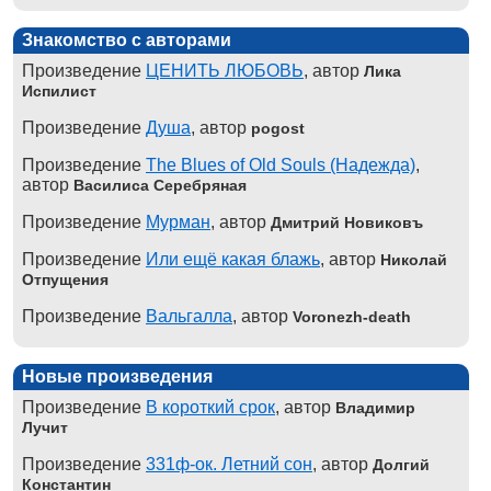
Знакомство с авторами
Произведение
ЦЕНИТЬ ЛЮБОВЬ
, автор
Лика
Испилист
Произведение
Душа
, автор
pogost
Произведение
The Blues of Old Souls (Надежда)
,
автор
Василиса Серебряная
Произведение
Мурман
, автор
Дмитрий Новиковъ
Произведение
Или ещё какая блажь
, автор
Николай
Отпущения
Произведение
Вальгалла
, автор
Voronezh-death
Новые произведения
Произведение
В короткий срок
, автор
Владимир
Лучит
Произведение
331ф-ок. Летний сон
, автор
Долгий
Константин