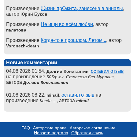
Произведение
Жизнь прОжита, занесена в анналы
,
автор
Юрий Буков
Произведение
Не ищи во всём любви
, автор
палатова
Произведение
Когда-то в прошлом. Летом...
, автор
Voronezh-death
Новые комментарии
04.08.2026 01:54,
,
оставил отзыв
Долгий Константин
на произведение
,
505ф-ок. Стрекоза без Муравья
автора
Долгий Константин
01.08.2026 08:22,
,
оставил отзыв
на
mihail
произведение
, автора
Когда ...
mihail
FAQ
Авторские права
Авторское соглашение
Новости портала
Обратная связь