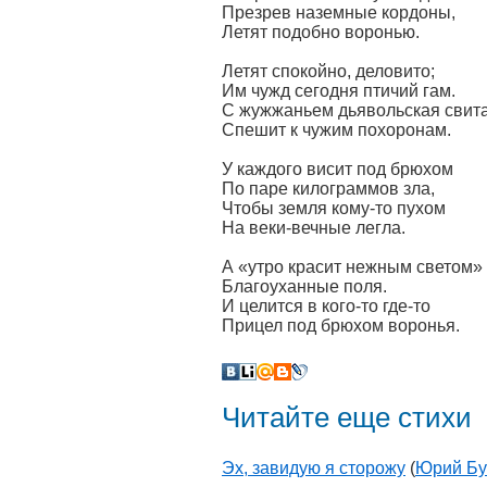
Презрев наземные кордоны,
Летят подобно воронью.
Летят спокойно, деловито;
Им чужд сегодня птичий гам.
С жужжаньем дьявольская свит
Спешит к чужим похоронам.
У каждого висит под брюхом
По паре килограммов зла,
Чтобы земля кому-то пухом
На веки-вечные легла.
А «утро красит нежным светом»
Благоуханные поля.
И целится в кого-то где-то
Прицел под брюхом воронья.
Читайте еще стихи
Эх, завидую я сторожу
(
Юрий Бу