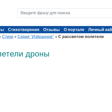
ты
Стихотворения
Отзывы
О портале
Личный каб
»
Стихи
»
Серия "Избранное"
»
С рассветом полетели
летели дроны