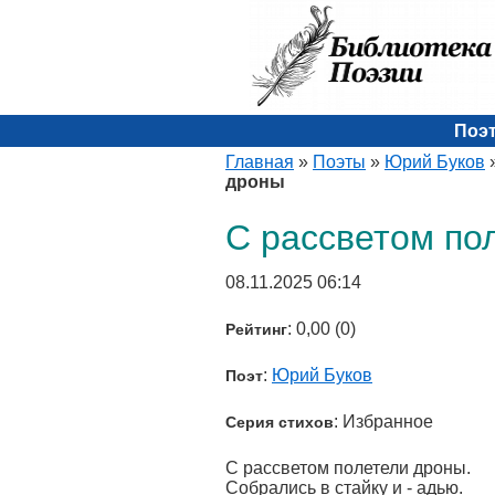
Поэ
Главная
»
Поэты
»
Юрий Буков
дроны
С рассветом по
08.11.2025 06:14
: 0,00 (0)
Рейтинг
:
Юрий Буков
Поэт
: Избранное
Серия стихов
С рассветом полетели дроны.
Собрались в стайку и - адью.