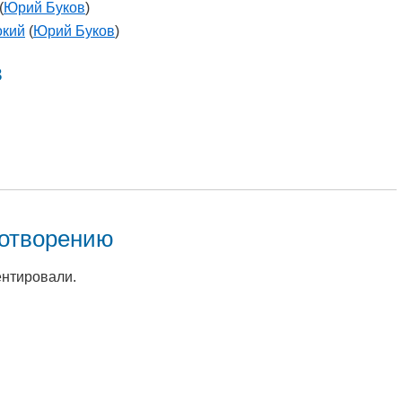
(
Юрий Буков
)
окий
(
Юрий Буков
)
в
хотворению
ентировали.