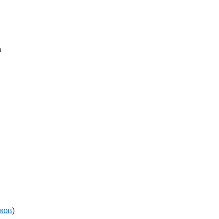
а
ков
)