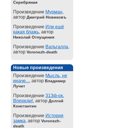
Серебряная
Произведение
Мурман
,
автор
Дмитрий Новиковъ
Произведение
Или ещё
какая блажь
, автор
Николай Отпущения
Произведение
Вальгалла
,
автор
Voronezh-death
Новые произведения
Произведение
Мысль, не
иначе...
, автор
Владимир
Лучит
Произведение
313ф-ок.
Впереди!
, автор
Долгий
Константин
Произведение
История
замка
, автор
Voronezh-
death