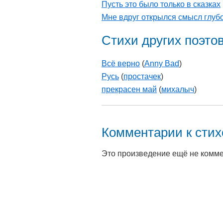
Пусть это было только в сказках
Мне вдруг открылся смысл глуб
Стихи других поэто
Всё верно
(
Anny Bad
)
Русь
(
простачек
)
прекрасен май
(
михалыч
)
Комментарии к сти
Это произведение ещё не комм