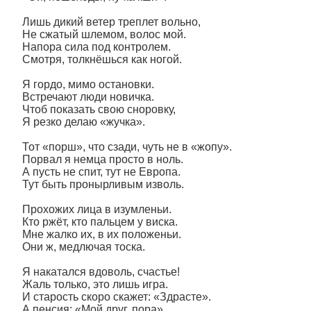
Лишь дикий ветер треплет вольно,
Не сжатый шлемом, волос мой.
Напора сила под контролем.
Смотря, толкнёшься как ногой.
Я гордо, мимо остановки.
Встречают люди новичка.
Чтоб показать свою сноровку,
Я резко делаю «жучка».
Тот «порш», что сзади, чуть не в «жопу».
Порвал я немца просто в ноль.
А пусть не спит, тут не Европа.
Тут быть пронырливым изволь.
Прохожих лица в изумленьи.
Кто ржёт, кто пальцем у виска.
Мне жалко их, в их положеньи.
Они ж, медлючая тоска.
Я накатался вдоволь, счастье!
Жаль только, это лишь игра.
И старость скоро скажет: «Здрасте».
А пенсия: «Мой друг, пора».