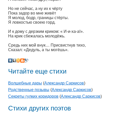
Но не сейчас, а ну их к чёрту
Пока задор во мне живёт
Я молод, бодр, границы стёрты.
Я ловкостью своею горд.
И к дому с дерзким криком: « И-и-ха-а!».
На крик сбежалась молодёжь.
Средь них мой внук… Присвистнув тихо,
Сказал: «Дедуль, а ты могёшь».
Читайте еще стихи
Волшебные дары
(
Александр Саркисов
)
Родственные позывы
(
Александр Саркисов
)
Секреты гулких коридоров
(
Александр Саркисов
)
Стихи других поэтов