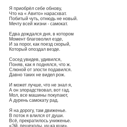
Я приобрёл себе обнову,
Что на « Авито» нарасхват.
Побитый чуть, отнюдь не новый.
Мечту всей жизни - самокат.
Едва дождался дня, в котором
Момент благоволил езде,
И за порог, как поезд скорый,
Который опоздал везде.
Сосед увидев, удивился,
Поняв, как я поднялся, что ж.
Слюной от злости подавился.
Давно таких не видел рож.
И может лучше, что не знал я,
А он злорадствовал, вот гад.
Мол, все машины покупают,
А дурень самокату рад.
Я на дорогу, там движенье.
В поток я влился от души.
Всё, прекратилось униженье.
«Эй, пешеходы, ну-ка кши».