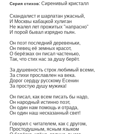
: Сиренивый кристалл
Серия стихов
Скандалист и шарлатан ужасный,
И Москвы кабацкой хулиган
Не жалел лет прожитых "напрасно"
И порой бывал изрядно пьян.
Он поэт последний деревеньки,
Он певец её земных красот,
О берёзках он писал частенько,
Так, что стих нас за душу берёт.
За душевность строк любимый всеми,
За стихи прославлен на века.
Дорог сердцу русскому Есенин
За простую душу мужика!
Он писал, как всем писать бы надо,
Он народный истинно поэт,
Он один нам помощь и отрада,
Он один наш несказанный свет!
Говорил с читателем, как с другом,
Простодушным, ясным языком