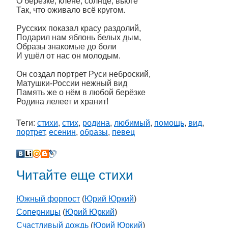
О берёзке, клёне, солнце, вьюге
Так, что оживало всё кругом.
Русских показал красу раздолий,
Подарил нам яблонь белых дым,
Образы знакомые до боли
И ушёл от нас он молодым.
Он создал портрет Руси неброский,
Матушки-России нежный вид
Память же о нём в любой берёзке
Родина лелеет и хранит!
Теги:
стихи
,
стих
,
родина
,
любимый
,
помощь
,
вид
,
портрет
,
есенин
,
образы
,
певец
Читайте еще стихи
Южный форпост
(
Юрий Юркий
)
Соперницы
(
Юрий Юркий
)
Счастливый дождь
(
Юрий Юркий
)