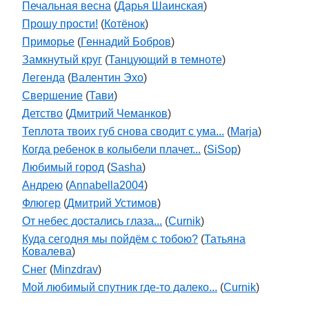
Печальная весна
(
Дарья Шаинская
)
Прошу прости!
(
Котёнок
)
Приморье
(
Геннадий Бобров
)
Замкнутый круг
(
Танцующий в темноте
)
Легенда
(
Валентин Эхо
)
Свершение
(
Тави
)
Детство
(
Дмитрий Чеманков
)
Теплота твоих губ снова сводит с ума...
(
Marja
)
Когда ребенок в колыбели плачет...
(
SiSop
)
Любимый город
(
Sasha
)
Андрею
(
Annabella2004
)
Флюгер
(
Дмитрий Устимов
)
От небес достались глаза...
(
Curnik
)
Куда сегодня мы пойдём с тобою?
(
Татьяна
Ковалева
)
Снег
(
Minzdrav
)
Мой любимый спутник где-то далеко...
(
Curnik
)