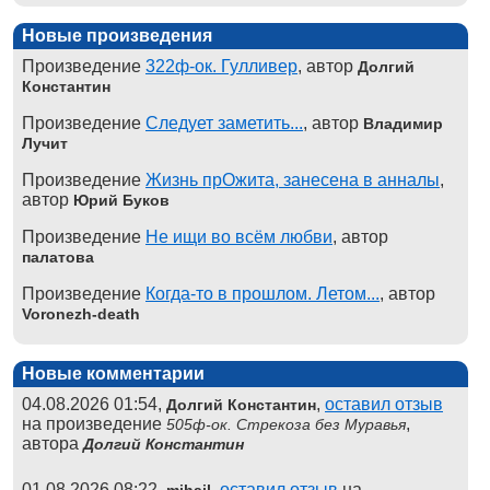
Новые произведения
Произведение
322ф-ок. Гулливер
, автор
Долгий
Константин
Произведение
Следует заметить...
, автор
Владимир
Лучит
Произведение
Жизнь прОжита, занесена в анналы
,
автор
Юрий Буков
Произведение
Не ищи во всём любви
, автор
палатова
Произведение
Когда-то в прошлом. Летом...
, автор
Voronezh-death
Новые комментарии
04.08.2026 01:54,
,
оставил отзыв
Долгий Константин
на произведение
,
505ф-ок. Стрекоза без Муравья
автора
Долгий Константин
01.08.2026 08:22,
,
оставил отзыв
на