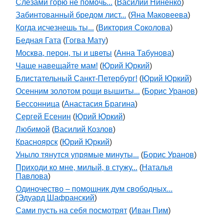
Слезами горю не помочь...
(
Василий Ниненко
)
Забинтованный бредом лист...
(
Яна Маковеева
)
Когда исчезнешь ты...
(
Виктория Соколова
)
Бедная Гата
(
Гогва Мату
)
Москва, перон, ты и цветы
(
Анна Табунова
)
Чаще навещайте мам!
(
Юрий Юркий
)
Блистательный Санкт-Петербург!
(
Юрий Юркий
)
Осенним золотом рощи вышиты...
(
Борис Уранов
)
Бессонница
(
Анастасия Брагина
)
Сергей Есенин
(
Юрий Юркий
)
Любимой
(
Василий Козлов
)
Красноярск
(
Юрий Юркий
)
Уныло тянутся упрямые минуты...
(
Борис Уранов
)
Приходи ко мне, милый, в стужу...
(
Наталья
Павлова
)
Одиночество – помощник дум свободных...
(
Эдуард Шафранский
)
Сами пусть на себя посмотрят
(
Иван Пим
)