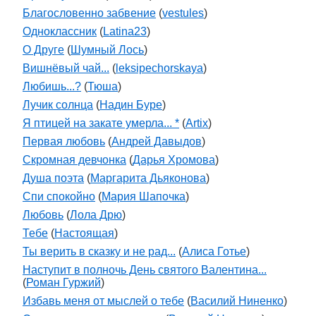
Благословенно забвение
(
vestules
)
Одноклассник
(
Latina23
)
О Друге
(
Шумный Лось
)
Вишнёвый чай...
(
leksipechorskaya
)
Любишь...?
(
Тюша
)
Лучик солнца
(
Надин Буре
)
Я птицей на закате умерла... *
(
Artix
)
Первая любовь
(
Андрей Давыдов
)
Скромная девчонка
(
Дарья Хромова
)
Душа поэта
(
Маргарита Дьяконова
)
Спи спокойно
(
Мария Шапочка
)
Любовь
(
Лола Дрю
)
Тебе
(
Настоящая
)
Ты верить в сказку и не рад...
(
Алиса Готье
)
Наступит в полночь День святого Валентина...
(
Роман Гуржий
)
Избавь меня от мыслей о тебе
(
Василий Ниненко
)