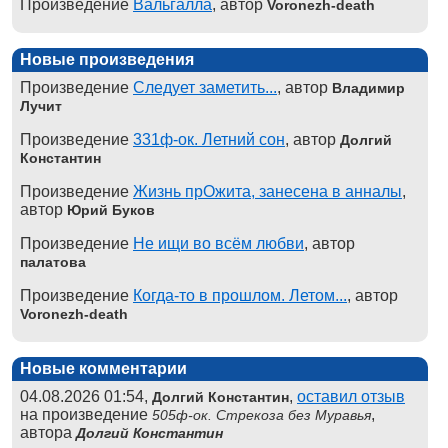
Произведение
Вальгалла
, автор
Voronezh-death
Новые произведения
Произведение
Следует заметить...
, автор
Владимир
Лучит
Произведение
331ф-ок. Летний сон
, автор
Долгий
Константин
Произведение
Жизнь прОжита, занесена в анналы
,
автор
Юрий Буков
Произведение
Не ищи во всём любви
, автор
палатова
Произведение
Когда-то в прошлом. Летом...
, автор
Voronezh-death
Новые комментарии
04.08.2026 01:54,
,
оставил отзыв
Долгий Константин
на произведение
,
505ф-ок. Стрекоза без Муравья
автора
Долгий Константин