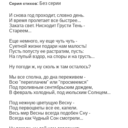
: Без серии
Серия стихов
И снова год проходит, словно день.
И время пролетает все быстрее...
Заката свет. Нисходит Грусти Тень -
Стареем...
Еще немного, ну еще чуть чуть -
Суетной жизни подари нам малость!
Пусть попусту ее растратим, пусть:
На глупый вздор, на споры и на грусть...
Ну погоди ж, ну сколь ж там осталось?
Мы все сполна, до дна переживем -
Всю "переплачем" или "просмеемся"
Под проливным сентябрьским дождем,
В февраль холодный, под июльским Солнцем...
Под нежную цветущую Весну -
Под первоцветы все ее, капели.
Весь мир Весны всегда подобен Сну -
Всегда как Чудный Сон смотрели...