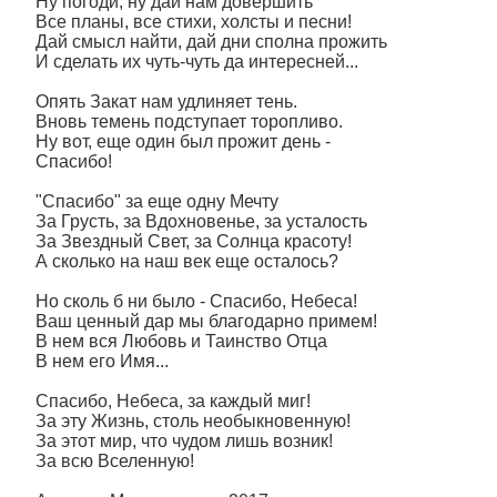
Ну погоди, ну дай нам довершить
Все планы, все стихи, холсты и песни!
Дай смысл найти, дай дни сполна прожить
И сделать их чуть-чуть да интересней...
Опять Закат нам удлиняет тень.
Вновь темень подступает торопливо.
Ну вот, еще один был прожит день -
Спасибо!
"Спасибо" за еще одну Мечту
За Грусть, за Вдохновенье, за усталость
За Звездный Свет, за Солнца красоту!
А сколько на наш век еще осталось?
Но сколь б ни было - Спасибо, Небеса!
Ваш ценный дар мы благодарно примем!
В нем вся Любовь и Таинство Отца
В нем его Имя...
Спасибо, Небеса, за каждый миг!
За эту Жизнь, столь необыкновенную!
За этот мир, что чудом лишь возник!
За всю Вселенную!