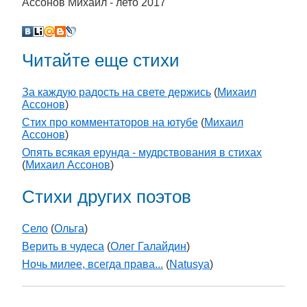
Ассонов Михаил - лето 2017
Читайте еще стихи
За каждую радость на свете держись
(
Михаил
Ассонов
)
Стих про комментаторов на ютубе
(
Михаил
Ассонов
)
Опять всякая ерунда - мудрствования в стихах
(
Михаил Ассонов
)
Стихи других поэтов
Село
(
Ольга
)
Верить в чудеса
(
Олег Галайдин
)
Ночь милее, всегда права...
(
Natusya
)