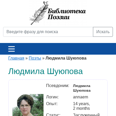
Искать
Главная
»
Поэты
»
Людмила Шуюпова
Людмила Шуюпова
Псевдоним:
Людмила
Шуюпова
Логин:
annaem
Опыт:
14 years,
2 months
Статус:
Заслуженный