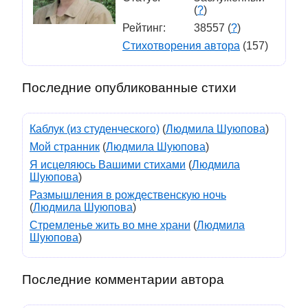
(
?
)
Рейтинг:
38557 (
?
)
Стихотворения автора
(157)
Последние опубликованные стихи
Каблук (из студенческого)
(
Людмила Шуюпова
)
Мой странник
(
Людмила Шуюпова
)
Я исцеляюсь Вашими стихами
(
Людмила
Шуюпова
)
Размышления в рождественскую ночь
(
Людмила Шуюпова
)
Стремленье жить во мне храни
(
Людмила
Шуюпова
)
Последние комментарии автора