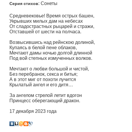
: Сонеты
Серия стихов
Средневековье! Время острых башен,
Укрывших милых дам на небесах
От сладострастных рыцарей и стражи,
Отставшей от шести на полчаса.
Возвысившись над рейнскою долиной,
Купаясь в белой пене облаков,
Мечтают дамы ночью долгой длинной
Под вой степных измученных волков.
Мечтают о любви большой и чистой,
Без перебранок, секса и битья;
А в этот миг от похоти лучится
Крылатый ангел и его дитя…
За ангелом стрелой летит вдогон
Принцесс оберегающий дракон.
17 декабря 2023 года