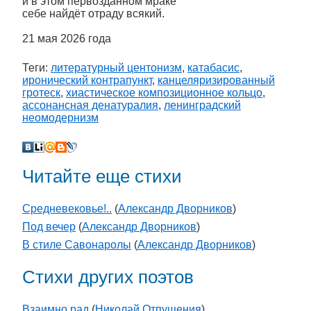
и в этом первозданном мраке
себе найдёт отраду всякий.
21 мая 2026 года
Теги:
литературный центонизм
,
катабасис
,
иронический контрапункт
,
канцеляризированный
гротеск
,
хиастическое композиционное кольцо
,
ассонансная денатуралия
,
ленинградский
неомодернизм
Читайте еще стихи
Средневековье!..
(
Александр Дворников
)
Под вечер
(
Александр Дворников
)
В стиле Савонаролы
(
Александр Дворников
)
Стихи других поэтов
Взаимно рад
(
Николай Отпущения
)