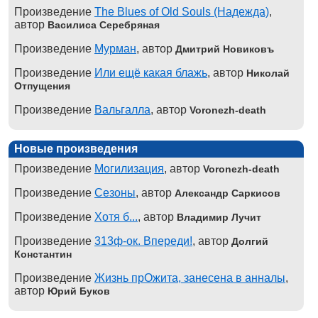
Произведение
The Blues of Old Souls (Надежда)
,
автор
Василиса Серебряная
Произведение
Мурман
, автор
Дмитрий Новиковъ
Произведение
Или ещё какая блажь
, автор
Николай
Отпущения
Произведение
Вальгалла
, автор
Voronezh-death
Новые произведения
Произведение
Могилизация
, автор
Voronezh-death
Произведение
Сезоны
, автор
Александр Саркисов
Произведение
Хотя б...
, автор
Владимир Лучит
Произведение
313ф-ок. Впереди!
, автор
Долгий
Константин
Произведение
Жизнь прОжита, занесена в анналы
,
автор
Юрий Буков