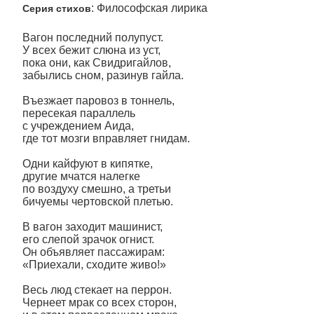
: Философская лирика
Серия стихов
Вагон последний полупуст.
У всех бежит слюна из уст,
пока они, как Свидригайлов,
забылись сном, разинув гайла.
Въезжает паровоз в тоннель,
пересекая параллель
с учреждением Аида,
где тот мозги вправляет гнидам.
Одни кайфуют в кипятке,
другие мчатся налегке
по воздуху смешно, а третьи
бичуемы чертовской плетью.
В вагон заходит машинист,
его слепой зрачок огнист.
Он объявляет пассажирам:
«Приехали, сходите живо!»
Весь люд стекает на перрон.
Чернеет мрак со всех сторон,