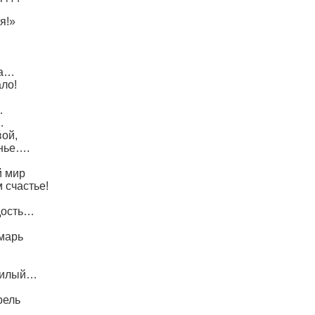
:
я!»
ва…
ало!
…
…
вой,
енье….
й мир
м счастье!
дость…
 марь
 милый…
рель