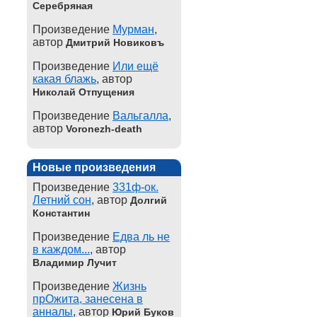
Серебряная
Произведение
Мурман
,
автор
Дмитрий Новиковъ
Произведение
Или ещё
какая блажь
, автор
Николай Отпущения
Произведение
Вальгалла
,
автор
Voronezh-death
Новые произведения
Произведение
331ф-ок.
Летний сон
, автор
Долгий
Константин
Произведение
Едва ль не
в каждом...
, автор
Владимир Лучит
Произведение
Жизнь
прОжита, занесена в
анналы
, автор
Юрий Буков