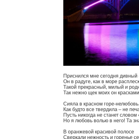
Приснился мне сегодня дивный 
Он в радуге, как в море распле
Такой прекрасный, милый и род
Так нежно щек моих он краскам
Сияла в красном горе-нелюбовь
Как будто все твердила – не печ
Пусть никогда не станет словом
Но я любовь волью в него! Та зн
В оранжевой красивой полосе
Сверкали нежность и горенье се