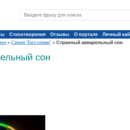
ты
Стихотворения
Отзывы
О портале
Личный каб
ихи
»
Серия "Без серии"
»
Странный акварельный сон
ельный сон