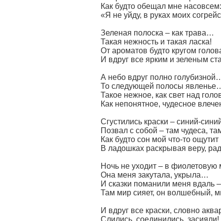
Как будто обещал мне насовсем
«Я не уйду, в руках моих согрейс
Зеленая полоска – как трава…
Такая нежность и такая ласка!
От ароматов будто кругом голо
И вдруг все ярким и зеленым ст
А небо вдруг полно голубизной
То следующей полосы явленье
Такое нежное, как свет над голо
Как непонятное, чудесное влеч
Сгустились краски – синий-сини
Позвал с собой – там чудеса, та
Как будто сон мой что-то ощутит
В ладошках раскрывая веру, ра
Ночь не уходит – в фиолетовую
Она меня закутала, укрыла…
И сказки поманили меня вдаль –
Там мир сияет, он волшебный,
И вдруг все краски, словно аква
Слились, соединились, засияли!