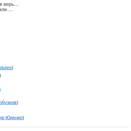
не верь…
пали….
stules
)
)
в
обузнов
)
ир Юденко
)