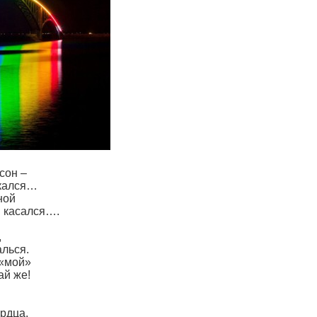
сон –
скался…
ной
и касался….
,
алься.
 «мой»
ай же!
рдца.