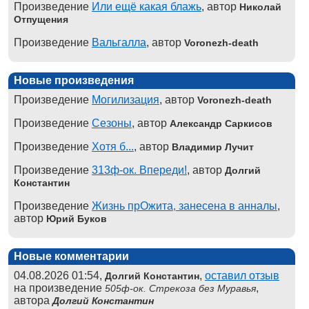
Произведение
Или ещё какая блажь
, автор
Николай
Отпущения
Произведение
Вальгалла
, автор
Voronezh-death
Новые произведения
Произведение
Могилизация
, автор
Voronezh-death
Произведение
Сезоны
, автор
Александр Саркисов
Произведение
Хотя б...
, автор
Владимир Лучит
Произведение
313ф-ок. Впереди!
, автор
Долгий
Константин
Произведение
Жизнь прОжита, занесена в анналы
,
автор
Юрий Буков
Новые комментарии
04.08.2026 01:54,
,
оставил отзыв
Долгий Константин
на произведение
,
505ф-ок. Стрекоза без Муравья
автора
Долгий Константин