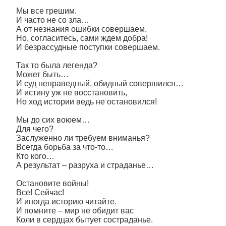
Мы все грешим.
И часто не со зла…
А от незнания ошибки совершаем.
Но, согласитесь, сами ждем добра!
И безрассудные поступки совершаем.
Так то была легенда?
Может быть…
И суд неправедный, обидный совершился…
И истину уж не восстановить,
Но ход истории ведь не остановился!
Мы до сих воюем…
Для чего?
Заслуженно ли требуем вниманья?
Всегда борьба за что-то…
Кто кого…
А результат – разруха и страданье…
Остановите войны!
Все! Сейчас!
И иногда историю читайте.
И помните – мир не обидит вас
Коли в сердцах бытует состраданье.