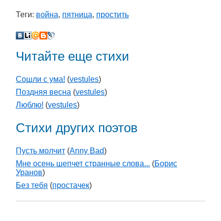
Теги:
война
,
пятница
,
простить
Читайте еще стихи
Сошли с ума!
(
vestules
)
Поздняя весна
(
vestules
)
Люблю!
(
vestules
)
Стихи других поэтов
Пусть молчит
(
Anny Bad
)
Мне осень шепчет странные слова...
(
Борис
Уранов
)
Без тебя
(
простачек
)