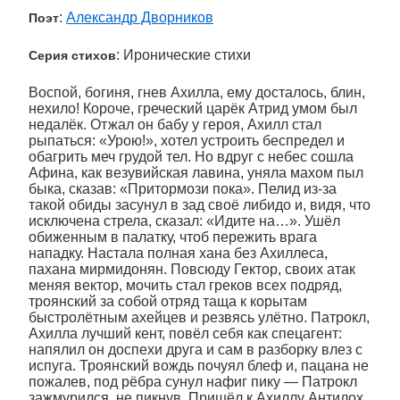
:
Александр Дворников
Поэт
: Иронические стихи
Серия стихов
­­­Воспой, богиня, гнев Ахилла, ему досталось, блин,
нехило! Короче, греческий царёк Атрид умом был
недалёк. Отжал он бабу у героя, Ахилл стал
рыпаться: «Урою!», хотел устроить беспредел и
обагрить меч грудой тел. Но вдруг с небес сошла
Афина, как везувийская лавина, уняла махом пыл
быка, сказав: «Притормози пока». Пелид из-за
такой обиды засунул в зад своё либидо и, видя, что
исключена стрела, сказал: «Идите на…». Ушёл
обиженным в палатку, чтоб пережить врага
нападку. Настала полная хана без Ахиллеса,
пахана мирмидонян. Повсюду Гектор, своих атак
меняя вектор, мочить стал греков всех подряд,
троянский за собой отряд таща к корытам
быстролётным ахейцев и резвясь улётно. Патрокл,
Ахилла лучший кент, повёл себя как спецагент:
напялил он доспехи друга и сам в разборку влез с
испуга. Троянский вождь почуял блеф и, пацана не
пожалев, под рёбра сунул нафиг пику — Патрокл
зажмурился, не пикнув. Пришёл к Ахиллу Антилох