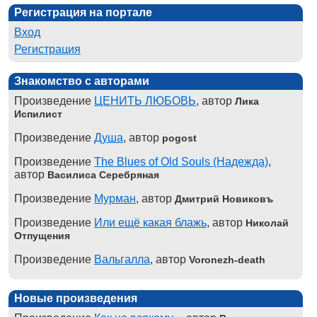
Регистрация на портале
Вход
Регистрация
Знакомство с авторами
Произведение
ЦЕНИТЬ ЛЮБОВЬ
, автор
Лика
Испилист
Произведение
Душа
, автор
pogost
Произведение
The Blues of Old Souls (Надежда)
,
автор
Василиса Серебряная
Произведение
Мурман
, автор
Дмитрий Новиковъ
Произведение
Или ещё какая блажь
, автор
Николай
Отпущения
Произведение
Вальгалла
, автор
Voronezh-death
Новые произведения