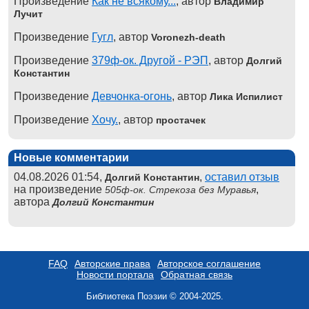
Произведение
Как не всякому...
, автор
Владимир
Лучит
Произведение
Гугл
, автор
Voronezh-death
Произведение
379ф-ок. Другой - РЭП
, автор
Долгий
Константин
Произведение
Девчонка-огонь
, автор
Лика Испилист
Произведение
Хочу.
, автор
простачек
Новые комментарии
04.08.2026 01:54,
,
оставил отзыв
Долгий Константин
на произведение
,
505ф-ок. Стрекоза без Муравья
автора
Долгий Константин
FAQ
Авторские права
Авторское соглашение
Новости портала
Обратная связь
Библиотека Поэзии © 2004-2025.