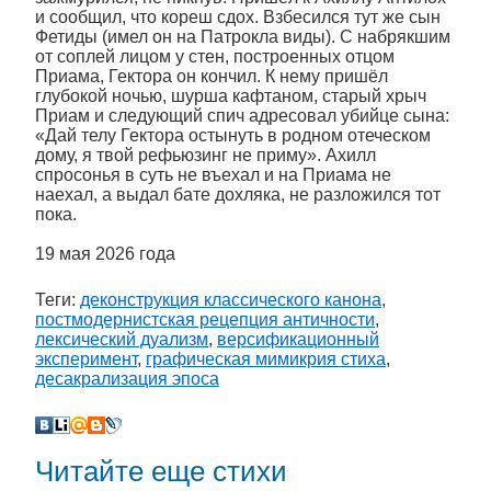
и сообщил, что кореш сдох. Взбесился тут же сын
Фетиды (имел он на Патрокла виды). С набрякшим
от соплей лицом у стен, построенных отцом
Приама, Гектора он кончил. К нему пришёл
глубокой ночью, шурша кафтаном, старый хрыч
Приам и следующий спич адресовал убийце сына:
«Дай телу Гектора остынуть в родном отеческом
дому, я твой рефьюзинг не приму». Ахилл
спросонья в суть не въехал и на Приама не
наехал, а выдал бате дохляка, не разложился тот
пока.
19 мая 2026 года
Теги:
деконструкция классического канона
,
постмодернистская рецепция античности
,
лексический дуализм
,
версификационный
эксперимент
,
графическая мимикрия стиха
,
десакрализация эпоса
Читайте еще стихи