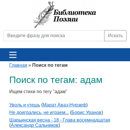
Искать
Главная
»
Поиск по тегам
Поиск по тегам: адам
Ищем стихи по тегу "адам"
Уволь и утешь
(
Марат Аваз-Нурзеф
)
Не доигрались, не играем...
(
Борис Уранов
)
Шарьинская весна - 18 - Глава восемнадцатая
(
Александр Сальников
)