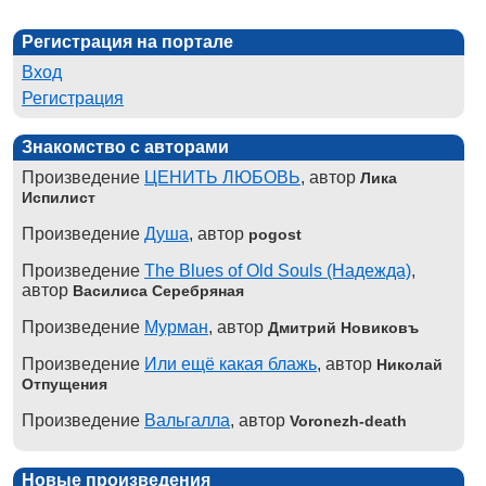
Регистрация на портале
Вход
Регистрация
Знакомство с авторами
Произведение
ЦЕНИТЬ ЛЮБОВЬ
, автор
Лика
Испилист
Произведение
Душа
, автор
pogost
Произведение
The Blues of Old Souls (Надежда)
,
автор
Василиса Серебряная
Произведение
Мурман
, автор
Дмитрий Новиковъ
Произведение
Или ещё какая блажь
, автор
Николай
Отпущения
Произведение
Вальгалла
, автор
Voronezh-death
Новые произведения