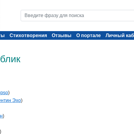
ты
Стихотворения
Отзывы
О портале
Личный каб
 блик
Ipso
)
нтин Эхо
)
ин
)
)