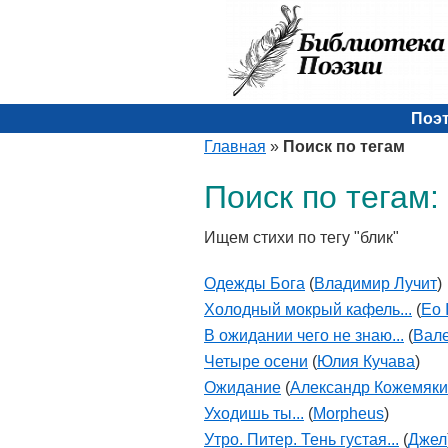
Поэ
Главная
»
Поиск по тегам
Поиск по тегам:
Ищем стихи по тегу "блик"
Одежды Бога
(
Владимир Лучит
)
Холодный мокрый кафель...
(
Eo 
В ожидании чего не знаю...
(
Вале
Четыре осени
(
Юлия Кучава
)
Ожидание
(
Александр Кожемяк
Уходишь ты...
(
Morpheus
)
Утро. Питер. Тень густая...
(
Джел