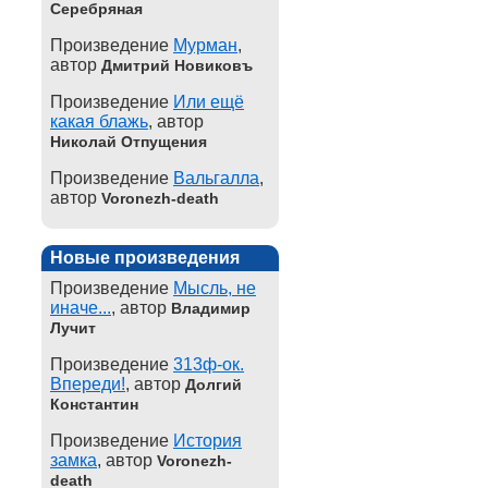
Серебряная
Произведение
Мурман
,
автор
Дмитрий Новиковъ
Произведение
Или ещё
какая блажь
, автор
Николай Отпущения
Произведение
Вальгалла
,
автор
Voronezh-death
Новые произведения
Произведение
Мысль, не
иначе...
, автор
Владимир
Лучит
Произведение
313ф-ок.
Впереди!
, автор
Долгий
Константин
Произведение
История
замка
, автор
Voronezh-
death