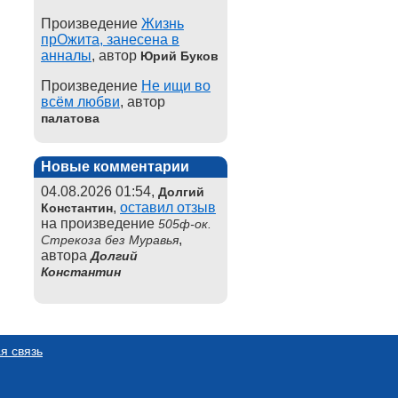
Произведение
Жизнь
прОжита, занесена в
анналы
, автор
Юрий Буков
Произведение
Не ищи во
всём любви
, автор
палатова
Новые комментарии
04.08.2026 01:54,
Долгий
,
оставил отзыв
Константин
на произведение
505ф-ок.
,
Стрекоза без Муравья
автора
Долгий
Константин
я связь