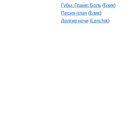
Губы. Грани. Боль
(
Бзик
)
Песня-плач
(
Бзик
)
Долгие ночи
(
Lenchik
)