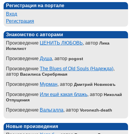
Регистрация на портале
Вход
Регистрация
Знакомство с авторами
Произведение
ЦЕНИТЬ ЛЮБОВЬ
, автор
Лика
Испилист
Произведение
Душа
, автор
pogost
Произведение
The Blues of Old Souls (Надежда)
,
автор
Василиса Серебряная
Произведение
Мурман
, автор
Дмитрий Новиковъ
Произведение
Или ещё какая блажь
, автор
Николай
Отпущения
Произведение
Вальгалла
, автор
Voronezh-death
Новые произведения