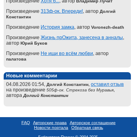
Произведение
Хотя б...
, автор
Владимир Лучит
Произведение
313ф-ок. Впереди!
, автор
Долгий
Константин
Произведение
История замка
, автор
Voronezh-death
Произведение
Жизнь прОжита, занесена в анналы
,
автор
Юрий Буков
Произведение
Не ищи во всём любви
, автор
палатова
Новые комментарии
04.08.2026 01:54,
,
оставил отзыв
Долгий Константин
на произведение
,
505ф-ок. Стрекоза без Муравья
автора
Долгий Константин
FAQ
Авторские права
Авторское соглашение
Новости портала
Обратная связь